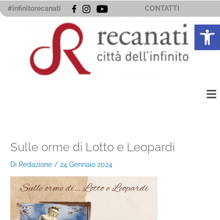
Vai
#infinitorecanati
CONTATTI
al
Apri la 
contenuto
Me
Sulle orme di Lotto e Leopardi
Di
Redazione
/
24 Gennaio 2024