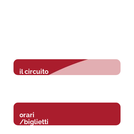
il circuito
orari
/biglietti