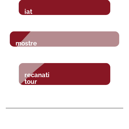
iat
mostre
recanati
tour