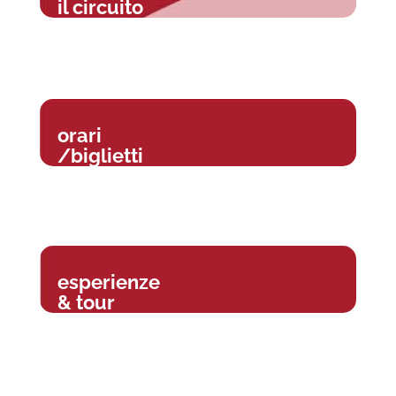
il circuito
orari
/biglietti
esperienze
& tour