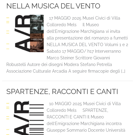
NELLA MUSICA DEL VENTO
17 MAGGIO 2025 Musei Civici di Villa
Colloredo Mels Il Museo
dell’Emigrazione Marchigiana vi invita
alla presentazione del romanzo a fumetti
NELLA MUSICA DEL VENTO Volumi 1 e 2
Sabato 17 MAGGIO/ h17 Interverranno
Marco Steiner Scrittore Giovanni
Robustelli Autore dei disegni Modera Stefano Petrella
Associazione Culturale Arcadia A seguire firmacopie degli […]
SPARTENZE, RACCONTI E CANTI
10 MAGGIO 2025 Musei Civici di Villa
Colloredo Mels SPARTENZE,
RACCONTI E CANTI Il Museo
dell’Emigrazione Marchigiana incontra
Giuseppe Sommario Docente Università