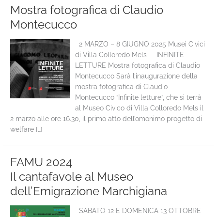
Mostra fotografica di Claudio
Montecucco
2 MARZO – 8 GIUGNO 2025 Musei Civici
di Villa Colloredo Mels INFINITE
LETTURE Mostra fotografica di Claudio
Montecucco Sarà l’inaugurazione della
mostra fotografica di Claudio
Montecucco “Infinite letture”, che si terrà
al Museo Civico di Villa Colloredo Mels il
2 marzo alle ore 16.30, il primo atto dell’omonimo progetto di
welfare […]
FAMU 2024
Il cantafavole al Museo
dell’Emigrazione Marchigiana
SABATO 12 E DOMENICA 13 OTTOBRE