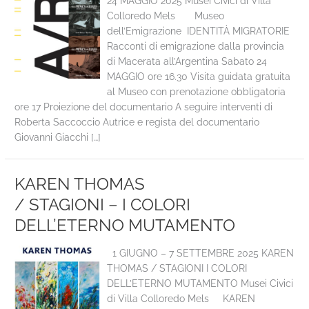
24 MAGGIO 2025 Musei Civici di Villa
Colloredo Mels Museo
dell’Emigrazione IDENTITÀ MIGRATORIE
Racconti di emigrazione dalla provincia
di Macerata all’Argentina Sabato 24
MAGGIO ore 16.30 Visita guidata gratuita
al Museo con prenotazione obbligatoria
ore 17 Proiezione del documentario A seguire interventi di
Roberta Saccoccio Autrice e regista del documentario
Giovanni Giacchi […]
KAREN THOMAS
/ STAGIONI – I COLORI
DELL’ETERNO MUTAMENTO
1 GIUGNO – 7 SETTEMBRE 2025 KAREN
THOMAS / STAGIONI I COLORI
DELL’ETERNO MUTAMENTO Musei Civici
di Villa Colloredo Mels KAREN