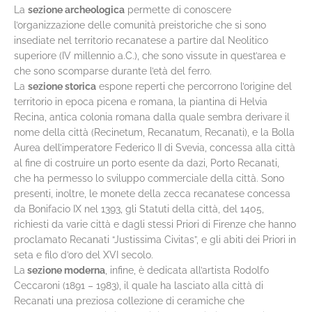
La
sezione archeologica
permette di conoscere
l’organizzazione delle comunità preistoriche che si sono
insediate nel territorio recanatese a partire dal Neolitico
superiore (IV millennio a.C.), che sono vissute in quest’area e
che sono scomparse durante l’età del ferro.
La
sezione storica
espone reperti che percorrono l’origine del
territorio in epoca picena e romana, la piantina di Helvia
Recina, antica colonia romana dalla quale sembra derivare il
nome della città (Recinetum, Recanatum, Recanati), e la Bolla
Aurea dell’imperatore Federico II di Svevia, concessa alla città
al fine di costruire un porto esente da dazi, Porto Recanati,
che ha permesso lo sviluppo commerciale della città. Sono
presenti, inoltre, le monete della zecca recanatese concessa
da Bonifacio IX nel 1393, gli Statuti della città, del 1405,
richiesti da varie città e dagli stessi Priori di Firenze che hanno
proclamato Recanati “Justissima Civitas”, e gli abiti dei Priori in
seta e filo d’oro del XVI secolo.
La
sezione moderna
, infine, è dedicata all’artista Rodolfo
Ceccaroni (1891 – 1983), il quale ha lasciato alla città di
Recanati una preziosa collezione di ceramiche che