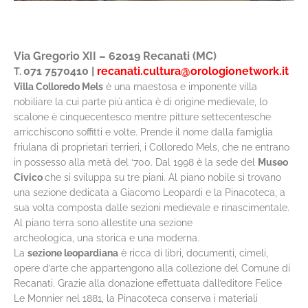
Via Gregorio XII – 62019 Recanati (MC)
071 7570410
|
recanati.cultura@orologionetwork.it
T.
Villa Colloredo Mels
è una maestosa e imponente villa
nobiliare la cui parte più antica è di origine medievale, lo
scalone è cinquecentesco mentre pitture settecentesche
arricchiscono soffitti e volte. Prende il nome dalla famiglia
friulana di proprietari terrieri, i Colloredo Mels, che ne entrano
in possesso alla metà del ‘700. Dal 1998 è la sede del
Museo
Civico
che si sviluppa su tre piani. Al piano nobile si trovano
una sezione dedicata a Giacomo Leopardi e la Pinacoteca, a
sua volta composta dalle sezioni medievale e rinascimentale.
Al piano terra sono allestite una sezione
archeologica, una storica e una moderna.
La
sezione leopardiana
è ricca di libri, documenti, cimeli,
opere d’arte che appartengono alla collezione del Comune di
Recanati. Grazie alla donazione effettuata dall’editore Felice
Le Monnier nel 1881, la Pinacoteca conserva i materiali