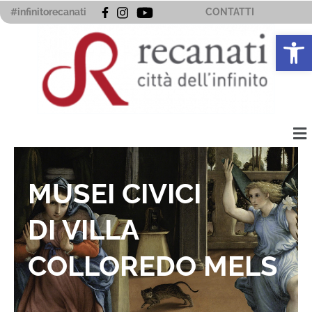
Vai
#infinitorecanati
CONTATTI
al
Apri la 
contenuto
Me
MUSEI CIVICI
DI VILLA
COLLOREDO MELS