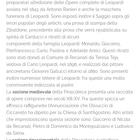
preparatori all’edizione delle Opere complete di Leopardi
avviata nel 1845 da Antonio Ranieri e anche la maschera
funeraria di Leopardi. Sono esposti inoltre il Saggio sopra gli
errori popolari degli antichi, una prova di stampa dello
Zibaldone, precedente alla prova che verrà ripubblicata su
spinta di Carducci e ritratti di alcuni
componenti della famiglia Leopardi: Monaldo, Giacomo,
Pierfrancesco, Carlo, Paolina e Adelaide Antici. Questi ritratti
sono stati donati al Comune di Recanati da Teresa Teja,
vedova di Carlo Leopardi, nel 1898, e realizzati dal pittore
anconetano Giovanni Gallucci intorno al 1860. Sono presenti
inoltre numerose lettere di Leopardi, fra queste una molto
commovente indirizzata al padre.
La
sezione medievale
della Pinacoteca presenta una raccolta
di opere comprese nei secoli XIII-XV. Fra queste spicca un
affresco raffigurante l’Annunciazione che Olivuccio di
Ciccarello ha dipinto per la Chiesa di Sant’Agostino. Altri artisti
che impreziosiscono questa sezione sono: Giacomo di Nicola
da Recanati, Pietro di Domenico da Montepulciano e Ludovico
da Siena.
La
sezione rinascimentale
della Pinacoteca custodisce