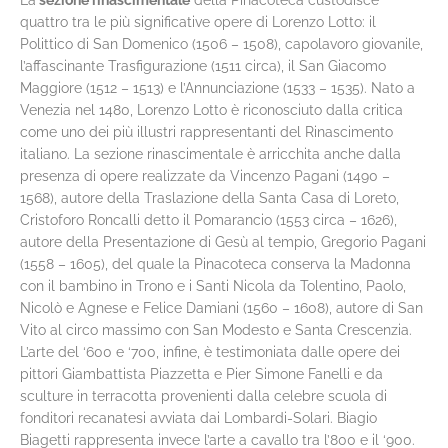
quattro tra le più significative opere di Lorenzo Lotto: il
Polittico di San Domenico (1506 – 1508), capolavoro giovanile,
l’affascinante Trasfigurazione (1511 circa), il San Giacomo
Maggiore (1512 – 1513) e l’Annunciazione (1533 – 1535). Nato a
Venezia nel 1480, Lorenzo Lotto è riconosciuto dalla critica
come uno dei più illustri rappresentanti del Rinascimento
italiano. La sezione rinascimentale è arricchita anche dalla
presenza di opere realizzate da Vincenzo Pagani (1490 –
1568), autore della Traslazione della Santa Casa di Loreto,
Cristoforo Roncalli detto il Pomarancio (1553 circa – 1626),
autore della Presentazione di Gesù al tempio, Gregorio Pagani
(1558 – 1605), del quale la Pinacoteca conserva la Madonna
con il bambino in Trono e i Santi Nicola da Tolentino, Paolo,
Nicolò e Agnese e Felice Damiani (1560 – 1608), autore di San
Vito al circo massimo con San Modesto e Santa Crescenzia.
L’arte del ‘600 e ‘700, infine, è testimoniata dalle opere dei
pittori Giambattista Piazzetta e Pier Simone Fanelli e da
sculture in terracotta provenienti dalla celebre scuola di
fonditori recanatesi avviata dai Lombardi-Solari. Biagio
Biagetti rappresenta invece l’arte a cavallo tra l’800 e il ‘900.