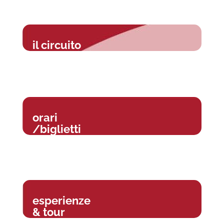
il circuito
orari
/biglietti
esperienze
& tour