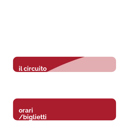
il circuito
orari
/biglietti