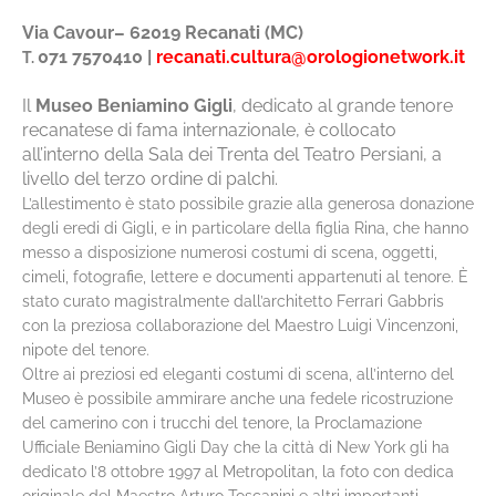
Via Cavour– 62019 Recanati (MC)
071 7570410
|
recanati.cultura@orologionetwork.it
T.
Il
Museo Beniamino Gigli
, dedicato al grande tenore
recanatese di fama internazionale, è collocato
all’interno della Sala dei Trenta del Teatro Persiani, a
livello del terzo ordine di palchi.
L’allestimento è stato possibile grazie alla generosa donazione
degli eredi di Gigli, e in particolare della figlia Rina, che hanno
messo a disposizione numerosi costumi di scena, oggetti,
cimeli, fotografie, lettere e documenti appartenuti al tenore. È
stato curato magistralmente dall’architetto Ferrari Gabbris
con la preziosa collaborazione del Maestro Luigi Vincenzoni,
nipote del tenore.
Oltre ai preziosi ed eleganti costumi di scena, all’interno del
Museo è possibile ammirare anche una fedele ricostruzione
del camerino con i trucchi del tenore, la Proclamazione
Ufficiale Beniamino Gigli Day che la città di New York gli ha
dedicato l’8 ottobre 1997 al Metropolitan, la foto con dedica
originale del Maestro Arturo Toscanini e altri importanti