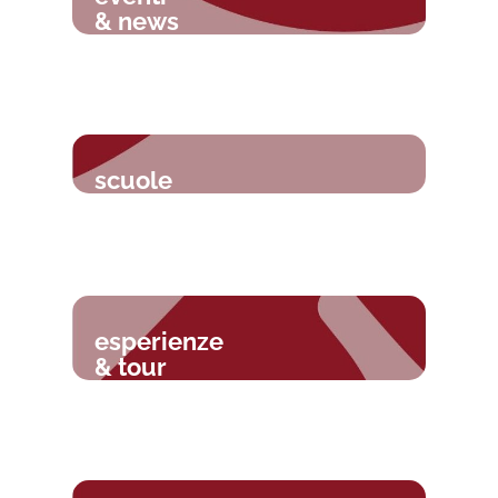
& news
scuole
esperienze
& tour