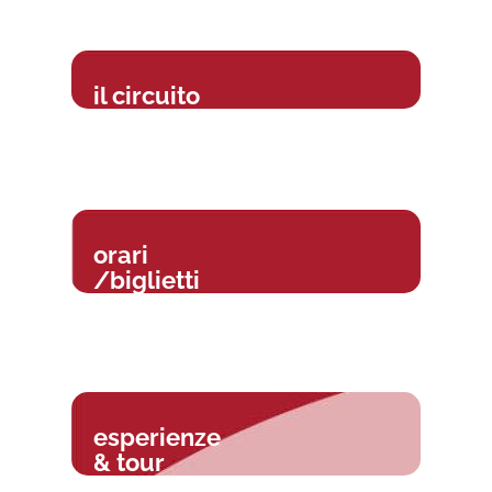
il circuito
orari
/biglietti
esperienze
& tour