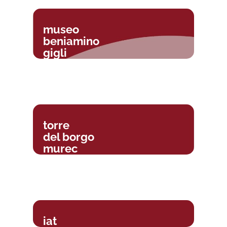
museo
beniamino
gigli
torre
del borgo
murec
iat