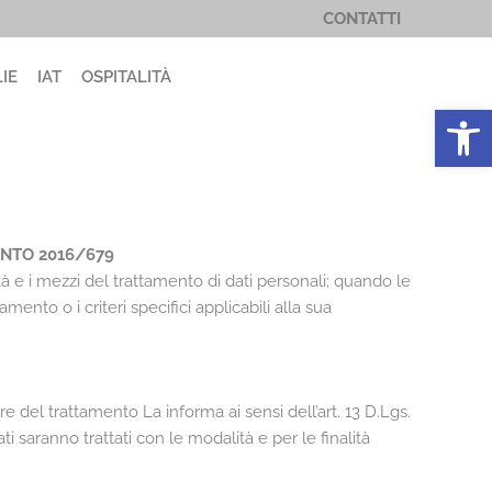
CONTATTI
IE
IAT
OSPITALITÀ
Apri la 
ENTO 2016/679
tà e i mezzi del trattamento di dati personali; quando le
amento o i criteri specifici applicabili alla sua
are del trattamento La informa ai sensi dell’art. 13 D.Lgs.
i saranno trattati con le modalità e per le finalità