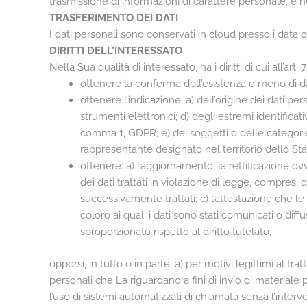
trasmissione di informazioni di carattere personale, e n
TRASFERIMENTO DEI DATI
I dati personali sono conservati in cloud presso i data c
DIRITTI DELL’INTERESSATO
Nella Sua qualità di interessato, ha i diritti di cui all’art
ottenere la conferma dell’esistenza o meno di dat
ottenere l’indicazione: a) dell’origine dei dati per
strumenti elettronici; d) degli estremi identificat
comma 1, GDPR; e) dei soggetti o delle categorie
rappresentante designato nel territorio dello Stato
ottenere: a) l’aggiornamento, la rettificazione ov
dei dati trattati in violazione di legge, compresi q
successivamente trattati; c) l’attestazione che le
coloro ai quali i dati sono stati comunicati o di
sproporzionato rispetto al diritto tutelato;
opporsi, in tutto o in parte: a) per motivi legittimi al t
personali che La riguardano a fini di invio di material
l’uso di sistemi automatizzati di chiamata senza l’int