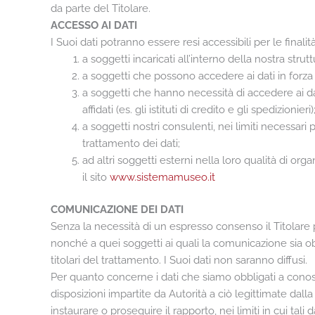
da parte del Titolare.
ACCESSO AI DATI
I Suoi dati potranno essere resi accessibili per le finali
a soggetti incaricati all’interno della nostra struttu
a soggetti che possono accedere ai dati in forza d
a soggetti che hanno necessità di accedere ai dati 
affidati (es. gli istituti di credito e gli spedizionieri)
a soggetti nostri consulenti, nei limiti necessari 
trattamento dei dati;
ad altri soggetti esterni nella loro qualità di orga
il sito
www.sistemamuseo.it
COMUNICAZIONE DEI DATI
Senza la necessità di un espresso consenso il Titolare po
nonché a quei soggetti ai quali la comunicazione sia obb
titolari del trattamento. I Suoi dati non saranno diffusi.
Per quanto concerne i dati che siamo obbligati a conosc
disposizioni impartite da Autorità a ciò legittimate dal
instaurare o proseguire il rapporto, nei limiti in cui tal