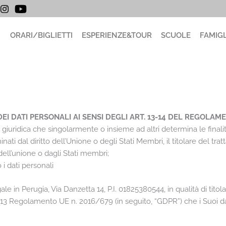
ORARI/BIGLIETTI
ESPERIENZE&TOUR
SCUOLE
FAMIGL
EI DATI PERSONALI AI SENSI DEGLI ART. 13-14 DEL REGOLAM
o giuridica che singolarmente o insieme ad altri determina le finali
ati dal diritto dell’Unione o degli Stati Membri, il titolare del tratt
dell’unione o dagli Stati membri;
i dati personali
ale in Perugia, Via Danzetta 14, P.I. 01825380544, in qualità di titol
t. 13 Regolamento UE n. 2016/679 (in seguito, “GDPR”) che i Suoi dat