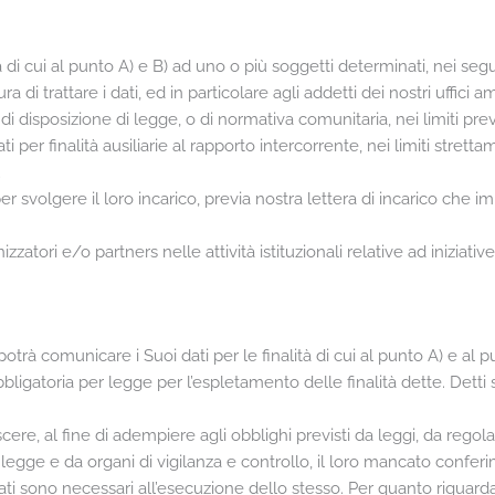
tà di cui al punto A) e B) ad uno o più soggetti determinati, nei seg
ra di trattare i dati, ed in particolare agli addetti dei nostri uffici am
i disposizione di legge, o di normativa comunitaria, nei limiti previ
per finalità ausiliarie al rapporto intercorrente, nei limiti stretta
;
per svolgere il loro incarico, previa nostra lettera di incarico che 
nizzatori e/o partners nelle attività istituzionali relative ad iniziati
trà comunicare i Suoi dati per le finalità di cui al punto A) e al pu
ligatoria per legge per l’espletamento delle finalità dette. Detti s
ere, al fine di adempiere agli obblighi previsti da leggi, da rego
la legge e da organi di vigilanza e controllo, il loro mancato confe
i dati sono necessari all’esecuzione dello stesso. Per quanto riguard