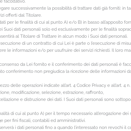
 è facoltativo.
are successivamente la possibilità di trattare dati già forniti: in 
i offerti dal Titolare.
i per le finalità di cui al punto A) e/o B) in basso all’apposito fo
dei Suoi dati personali solo ed esclusivamente per le finalità soprad
tirà al Titolare di Trattare in alcun modo i Suoi dati personali.
esecuzione di un contratto di cui Lei è parte o l’esecuzione di misur
e le informazioni e/o per usufruire dei servizi richiesti. Il loro
 consenso da Lei fornito e il conferimento dei dati personali è facol
to conferimento non pregiudica la ricezione delle informazioni da 
ezzo delle operazioni indicate all’art. 4 Codice Privacy e all’art. 4
one, modificazione, selezione, estrazione, raffronto,
llazione e distruzione dei dati. I Suoi dati personali sono sottop
 finalità di cui al punto A) per il tempo necessario all’erogazione d
per fini fiscali, contabili ed amministrativi.
 conserverà i dati personali fino a quando l’interessato non revochi 