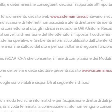
ta, e determinerà le conseguenti decisioni rapportate all’importanz
ti al funzionamento del sito web
www.sistemamuseo.it
rilevano, nel 
unicazione di Internet) non associati a utenti direttamente identifica
i connettono al sito, gli indirizzi in notazione URI (Uniform Resource
a al server, la dimensione del file ottenuto in risposta, il codice nu
il sistema operativo e l’ambiente informatico utilizzato dall’Utente.
iche anonime sull’uso del sito e per controllarne il regolare funzi
rvizio reCAPTCHA che consente, in fase di compilazione dei Moduli 
ione dei servizi e delle strutture presenti sul sito
www.sistemamuse
.
gle sono visibili e disponibili al seguente indirizzo:
un modo tecniche informatiche per l’acquisizione diretta di dati per
one, una volta terminata la connessione al sito non vengono conservat