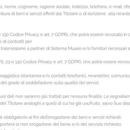
empio, nome, cognome, ragione sociale, indirizzo, telefono, e-mail, ri
nitura di beni e servizi offerti dal Titolare o di iscrizione alla n
 e 130 Codice Privacy e art. 7 GDPR), che potrà essere revocato in
sione di contratti per
e e trasmissione a partner di Sistema Museo e/o fornitori necessari a
rtt. 23 e 130 Codice Privacy e art. 7 GDPR), che potrà essere revo
ssaggistica istantanea e/o contatti telefonici, newsletter, comuni
e del grado di soddisfazione sulla qualità dei servizi.
 Suoi dati non saranno più trattati per nessuna finalità. Le segnalia
el Titolare analoghi a quelli di cui ha già usufruito, salvo Suo diss
è obbligatorio ai fini dell’erogazione dei beni e servizi richiesti.
orterà la non erogazione del bene e/o del servizio richiesto.