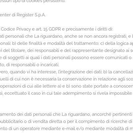
essun tipo di cookies persistenti.
enter di Register S.p.A.
. 7 Codice Privacy e art. 15 GDPR e precisamente i diritti di:
i personali che La riguardano, anche se non ancora registrati, e l
sonali; b) delle finalità e modalità del trattamento; c) della logica 
ivi del titolare, dei responsabili e del rappresentante designato ai s
 di soggetti ai quali i dati personali possono essere comunicati 
, di responsabili o incaricati;
vero, quando vi ha interesse, l’integrazione dei dati; b) la cancell
uelli di cui non è necessaria la conservazione in relazione agli scopi
 operazioni di cui alle lettere a) e b) sono state portate a conosc
ffusi, eccettuato il caso in cui tale adempimento si rivela imposs
rattamento dei dati personali che La riguardano, ancorché pertinenti 
e pubblicitario o di vendita diretta o per il compimento di ricerc
ervento di un operatore mediante e-mail e/o mediante modalità di 