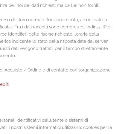
a per noi dei dati richiesti ma da Lei non forniti.
corso del loro normale funzionamento, alcuni dati (la
bili. Tra i dati raccolti sono compresi gli indirizzi IP e i
 Identifier) delle risorse richieste, l’orario della
merico indicante lo stato della risposta data dal server
 Questi dati vengono trattati, per il tempo strettamente
onamento.
di Acquisto / Ordine e di contatto con l’organizzazione
o.it
.
sonali identificativi dell’utente o sistemi di
i. I nostri sistemi informatici utilizzano: cookies per la