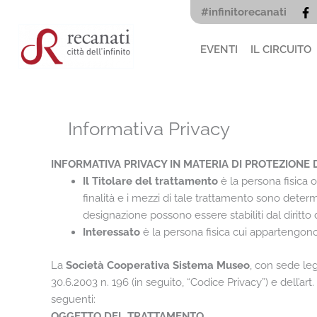
Vai
#infinitorecanati
al
contenuto
EVENTI
IL CIRCUITO
Informativa Privacy
INFORMATIVA PRIVACY IN MATERIA DI PROTEZIONE D
Il Titolare del trattamento
è la persona fisica 
finalità e i mezzi di tale trattamento sono determin
designazione possono essere stabiliti dal diritto 
Interessato
è la persona fisica cui appartengono 
La
Società Cooperativa Sistema Museo
, con sede leg
30.6.2003 n. 196 (in seguito, “Codice Privacy”) e dell’ar
seguenti:
OGGETTO DEL TRATTAMENTO