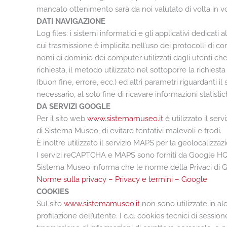
mancato ottenimento sarà da noi valutato di volta in vol
DATI NAVIGAZIONE
Log files: i sistemi informatici e gli applicativi dedica
cui trasmissione è implicita nell’uso dei protocolli di com
nomi di dominio dei computer utilizzati dagli utenti che s
richiesta, il metodo utilizzato nel sottoporre la richiest
(buon fine, errore, ecc.) ed altri parametri riguardanti 
necessario, al solo fine di ricavare informazioni statist
DA SERVIZI GOOGLE
Per il sito web
www.sistemamuseo.it
è utilizzato il se
di Sistema Museo, di evitare tentativi malevoli e frodi.
È inoltre utilizzato il servizio MAPS per la geolocalizzaz
I servizi reCAPTCHA e MAPS sono forniti da Google HQ
Sistema Museo informa che le norme della Privaci di Goo
Norme sulla privacy – Privacy e termini – Google
COOKIES
Sul sito
www.sistemamuseo.it
non sono utilizzate in alc
profilazione dell’utente. I c.d. cookies tecnici di sessi