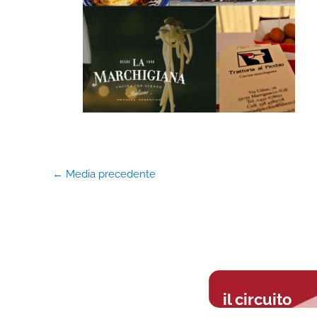
←
Media precedente
il circuito