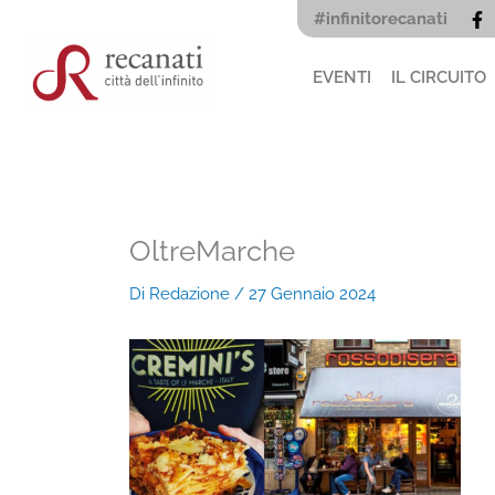
Vai
#infinitorecanati
al
contenuto
EVENTI
IL CIRCUITO
OltreMarche
Di
Redazione
/
27 Gennaio 2024