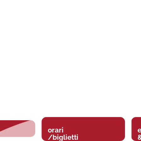
orari
/biglietti
&