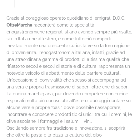
Grazie al coraggioso operato quotidiano di emigrati D.O.C.
OltreMarche
racconterà come le specialità
enogastronomiche regionali stiano avendo sempre più risalto,
sia in Italia che all’estero, e come tutto ciò comporti
inevitabilmente una crescente curiosità verso la loro regione
di provenienza. L’enogastronomia italiana, infatti, grazie ad
una straordinaria gamma di prodotti di altissima qualità che
riflettono secoli e secoli di storia e di cultura, rappresenta un
notevole veicolo di abbattimento delle barriere culturali.
Un’occasione di convivialità che spesso si accompagna ad
una vera e propria trasmissione di saperi, oltre che di sapori.
La cucina marchigiana, pur dovendo competere con cucine
regionali molto più conosciute all’estero, può oggi contare su
alcune vere e proprie “oasi”, dov’è possibile riassaporare,
incontrare e conoscere prodotti tipici unici: tra cui i cremini, le
olive ascolane, i formaggi e i salumi, i vini…
Oscillando sempre fra tradizione e innovazione, si scoprirà
che oltre la pasta e la pizza la cultura del cibo