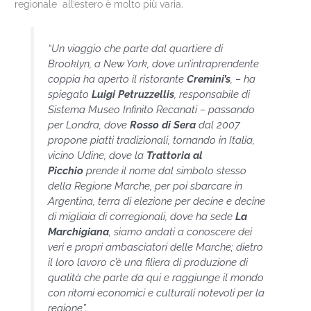
regionale all’estero è molto più varia.
“
Un viaggio che parte
dal quartiere di
Brooklyn, a New York, dove un’intraprendente
coppia ha aperto il ristorante
Cremini’s
, –
ha
spiegato
Luigi Petruzzellis
, responsabile di
Sistema Museo Infinito Recanati –
passando
per Londra, dove
Rosso di Sera
dal 2007
propone piatti tradizionali, tornando in Italia,
vicino Udine, dove la
Trattoria al
Picchio
prende il nome dal simbolo stesso
della Regione Marche, per poi sbarcare in
Argentina, terra di elezione per decine e decine
di migliaia di corregionali, dove ha sede
La
Marchigiana
, siamo andati a conoscere dei
veri e propri ambasciatori delle Marche; dietro
il loro lavoro c’è una filiera di produzione di
qualità che parte da qui e raggiunge il mondo
con ritorni economici e culturali notevoli per la
regione”.