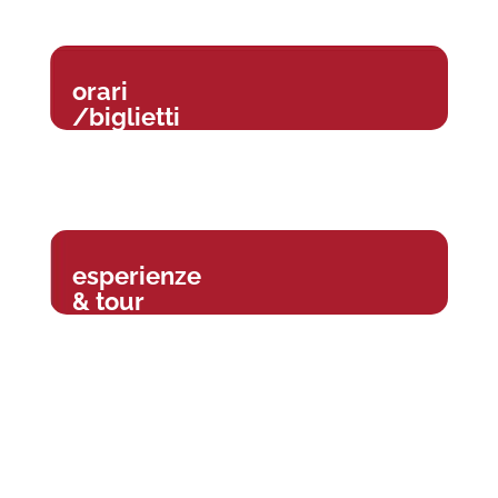
orari
/biglietti
esperienze
& tour