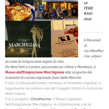
12
FEBB
RAIO
2021
A Recanati
al
via
OltreMar
che
:
video
r
acconti di emigrazione legati al cibo
Da New York a Londra, passando per Udine e Mendoza, il
Museo dell’Emigrazione Marchigiana
alla scop
erta dei
ristoranti di cucina regionale fuori dalle Marche.
Il cibo è indissolubilmente connesso ai fenomeni migratori, e
rappresenta da sempre uno dei maggiori fattori di evoluzione
delle culture.
Con il progetto “
OltreMarche
” il Museo regionale
dell’Emigrazione Marchigiana, in collaborazione con la