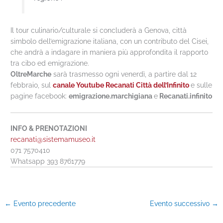
Il tour culinario/culturale si concluderà a Genova, città
simbolo dell’emigrazione italiana, con un contributo del Cisei,
che andrà a indagare in maniera più approfondita il rapporto
tra cibo ed emigrazione.
OltreMarche
sarà trasmesso ogni venerdì, a partire dal 12
febbraio, sul
canale Youtube Recanati Città dell’Infinito
e sulle
pagine facebook:
emigrazione.marchigiana
e
Recanati.infinito
INFO & PRENOTAZIONI
recanati@sistemamuseo.it
071 7570410
Whatsapp 393 8761779
←
Evento precedente
Evento successivo
→