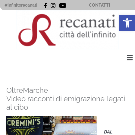
Vai
#infinitorecanati
CONTATTI
al
Apri la 
contenuto
Me
OltreMarche
Video racconti di emigrazione legati
al cibo
DAL