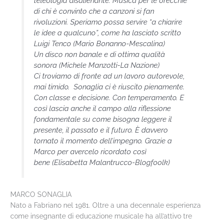
teleologia disalienante. Musica per le orecchie
di chi è convinto che a canzoni si fan
rivoluzioni. Speriamo possa servire “a chiarire
le idee a qualcuno”, come ha lasciato scritto
Luigi Tenco
(Mario Bonanno-Mescalina)
Un disco non banale e di ottima qualità
sonora
(Michele Manzotti-La Nazione)
Ci troviamo di fronte ad un lavoro autorevole,
mai timido. Sonaglia ci è riuscito pienamente.
Con classe e decisione. Con temperamento. E
così lascia anche il campo alla riflessione
fondamentale su come bisogna leggere il
presente, il passato e il futuro. È davvero
tornato il momento dell’impegno. Grazie a
Marco per avercelo ricordato così
bene
(Elisabetta Malantrucco-Blogfoolk)
MARCO SONAGLIA
Nato a Fabriano nel 1981. Oltre a una decennale esperienza
come insegnante di educazione musicale ha all’attivo tre