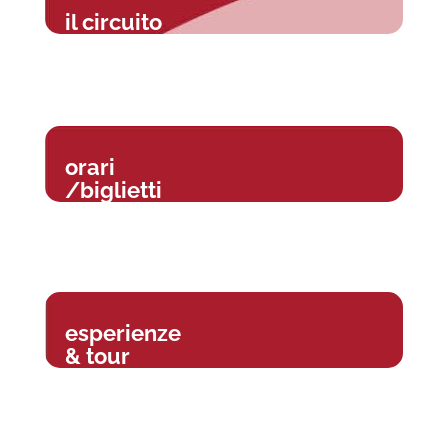
il circuito
orari
/biglietti
esperienze
& tour