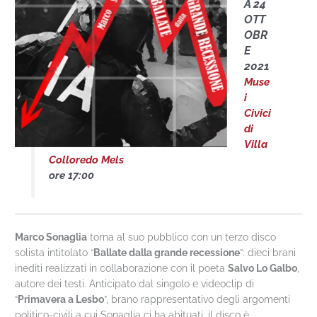
A 24
OTT
OBR
E
2021
Muse
i
Civici
di
Villa
Colloredo Mels
ore 17:00
Marco Sonaglia
torna al suo pubblico con un terzo disco
solista intitolato “
Ballate dalla grande recessione
”: dieci brani
inediti realizzati in collaborazione con il poeta
Salvo Lo Galbo
,
autore dei testi. Anticipato dal singolo e videoclip di
“
Primavera a Lesbo
”, brano rappresentativo degli argomenti
politico-civili a cui Sonaglia ci ha abituati, il disco è