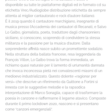
disponibile su tutte le piattaforme digitali ed in formato cd su
etichetta Vrec/Audioglobe distribuzione (etichetta da sempre
attenta al miglior cantautorato e rock d’autore italiano).
È il 2019 quando il cantautore marchigiano, insegnante di
musica presso l’Accademia dei cantautori di Recanati, e Salvo
Lo Galbo, giornalista, poeta, traduttore dagli chansonniers
siciliano, si conoscono, scoprendo di condividere la stessa
militanza e la passione per la musica d’autore. Dalla
sorprendente affinità nasce subito un promettente sodalizio.
Nella struttura della ballata francese, resa leggendaria da
François Villon, Lo Galbo trova la forma immediata, un
richiamo quasi naturale per il lamento di un’umanità dannata
che invoca inconcessa pietà nei convalescenti miasmi di un
medioevo industrializzato. Questo dolente «ragionar per
versi» che descrive un riferimento da Guittone a Fortini si
innesta con le suggestive melodie e la rapsodica
interpretazione di Marco Sonaglia, capace di trasformare la
poesia in canzone e riaffermarne il legame atavico. Composte
durante il primo lockdown 2020, nascono e si presentano
come “canzoni emergenziali”.