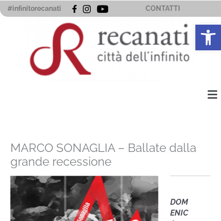
Vai
#infinitorecanati
CONTATTI
al
Apri la 
contenuto
Me
MARCO SONAGLIA – Ballate dalla
grande recessione
DOM
ENIC