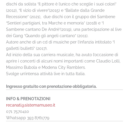
dischi da solista “Il pittore è l’unico che sceglie i suoi colori”
(2012), “Il vizio di vivere”(2015) e “Ballate dalla Grande
Recessione” (2021), due dischi con il gruppo dei Sambene
“Sentieri partigiani, tra Marche e memoria” (2018) e “I
Sambene cantano De Andrè”(2019), una partecipazione al live
dei Gang “Quando gli angeli cantano” (2011).
Autore anche di un cd di musiche per l’infanzia intitolato “I
galletti bulletti” (2017).
Ad inizio della sua carriera musicale, ha avuto l’occasione di
aprire i concerti di alcuni nomi importanti come Claudio Lolli,
Massimo Bubola e Modena City Ramblers.
Svolge un’intensa attività live in tutta Italia.
Ingresso gratuito con prenotazione obbligatoria.
INFO & PRENOTAZIONI
recanati@sistemamuseo.it
071 7570410
Whatsapp 393 8761779