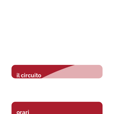
il circuito
orari