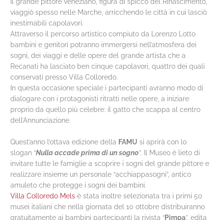
Il grande pittore veneziano, figura di spicco del Rinascimento,
viaggiò spesso nelle Marche, arricchendo le città in cui lasciò
inestimabili capolavori.
Attraverso il percorso artistico compiuto da Lorenzo Lotto
bambini e genitori potranno immergersi nell’atmosfera dei
sogni, dei viaggi e delle opere del grande artista che a
Recanati ha lasciato ben cinque capolavori, quattro dei quali
conservati presso Villa Colloredo.
In questa occasione speciale i partecipanti avranno modo di
dialogare con i protagonisti ritratti nelle opere, a iniziare
proprio da quello più celebre: il gatto che scappa al centro
dell’Annunciazione.
Quest’anno l’ottava edizione della
FAMU
si aprirà con lo
slogan “
Nulla accade prima di un sogno
”
. Il Museo è lieto di
invitare tutte le famiglie a scoprire i sogni del grande pittore e
realizzare insieme un personale “acchiappasogni”, antico
amuleto che protegge i sogni dei bambini.
Villa Colloredo Mels
è stata inoltre selezionata tra i primi 50
musei italiani che nella giornata del 10 ottobre distribuiranno
gratuitamente ai bambini partecipanti la rivista “
Pimpa
”, edita