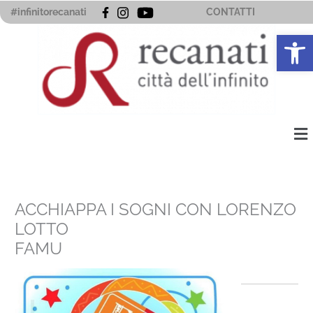
Vai
#infinitorecanati
CONTATTI
al
Apri la 
contenuto
Me
ACCHIAPPA I SOGNI CON LORENZO
LOTTO
FAMU