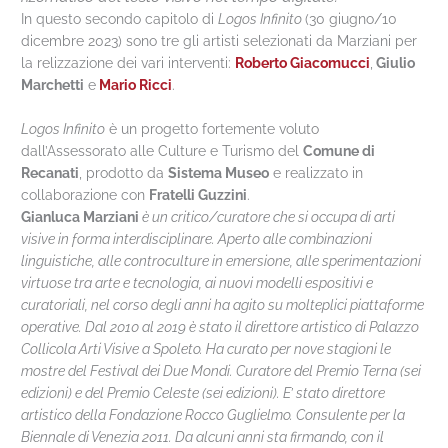
In questo secondo capitolo di
Logos Infinito
(30 giugno/10
dicembre 2023) sono tre gli artisti selezionati da Marziani per
la relizzazione dei vari interventi:
Roberto Giacomucci
,
Giulio
Marchetti
e
Mario Ricci
.
Logos Infinito
è un progetto fortemente voluto
dall’Assessorato alle Culture e Turismo del
Comune di
Recanati
, prodotto da
Sistema Museo
e realizzato in
collaborazione con
Fratelli Guzzini
.
Gianluca Marziani
è un critico/curatore che si occupa di arti
visive in forma interdisciplinare. Aperto alle combinazioni
linguistiche, alle controculture in emersione, alle sperimentazioni
virtuose tra arte e tecnologia, ai nuovi modelli espositivi e
curatoriali, nel corso degli anni ha agito su molteplici piattaforme
operative. Dal 2010 al 2019 è stato il direttore artistico di Palazzo
Collicola Arti Visive a Spoleto. Ha curato per nove stagioni le
mostre del Festival dei Due Mondi. Curatore del Premio Terna (sei
edizioni) e del Premio Celeste (sei edizioni). E’ stato direttore
artistico della Fondazione Rocco Guglielmo. Consulente per la
Biennale di Venezia 2011. Da alcuni anni sta firmando, con il