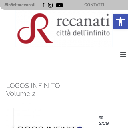
Vai
#infinitorecanati
CONTATTI
al
Apri la 
contenuto
Me
LOGOS INFINITO
Volume 2
30
GIUG