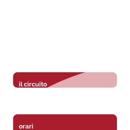
il circuito
orari