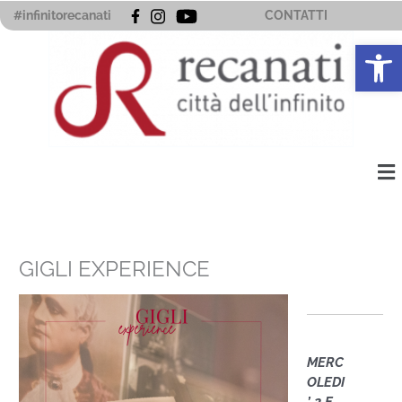
Vai
#infinitorecanati
CONTATTI
al
Apri la 
contenuto
Me
GIGLI EXPERIENCE
MERC
OLEDI