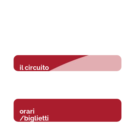
il circuito
orari
/biglietti