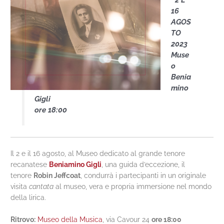
’ 2 E
16
AGOS
TO
2023
Muse
o
Benia
mino
Gigli
ore 18:00
Il 2 e il 16 agosto, al Museo dedicato al grande tenore
recanatese
Beniamino Gigli
, una guida d’eccezione, il
tenore
Robin Jeffcoat
, condurrà i partecipanti in un originale
visita
cantata
al museo, vera e propria immersione nel mondo
della lirica.
Ritrovo:
Museo della Musica
, via Cavour 24
ore 18:00