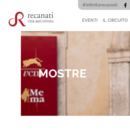
Vai
#infinitorecanati
al
contenuto
EVENTI
IL CIRCUITO
MOSTRE