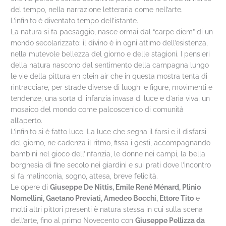
del tempo, nella narrazione letteraria come nell’arte.
L’infinito è diventato tempo dell’istante.
La natura si fa paesaggio, nasce ormai dal “carpe diem” di un
mondo secolarizzato: il divino è in ogni attimo dell’esistenza,
nella mutevole bellezza del giorno e delle stagioni. I pensieri
della natura nascono dal sentimento della campagna lungo
le vie della pittura en plein air che in questa mostra tenta di
rintracciare, per strade diverse di luoghi e figure, movimenti e
tendenze, una sorta di infanzia invasa di luce e d’aria viva, un
mosaico del mondo come palcoscenico di comunità
all’aperto.
L’infinito si è fatto luce. La luce che segna il farsi e il disfarsi
del giorno, ne cadenza il ritmo, fissa i gesti, accompagnando
bambini nel gioco dell’infanzia, le donne nei campi, la bella
borghesia di fine secolo nei giardini e sui prati dove l’incontro
si fa malinconia, sogno, attesa, breve felicità.
Le opere di
Giuseppe De Nittis, Emile René Ménard, Plinio
Nomellini, Gaetano Previati, Amedeo Bocchi, Ettore Tito
e
molti altri pittori presenti è natura stessa in cui sulla scena
dell’arte, fino al primo Novecento con
Giuseppe Pellizza da