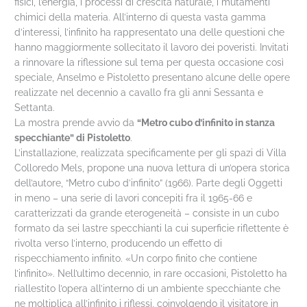
fisici, l’energia, i processi di crescita naturale, i mutamenti
chimici della materia. All’interno di questa vasta gamma
d’interessi, l’infinito ha rappresentato una delle questioni che
hanno maggiormente sollecitato il lavoro dei poveristi. Invitati
a rinnovare la riflessione sul tema per questa occasione così
speciale, Anselmo e Pistoletto presentano alcune delle opere
realizzate nel decennio a cavallo fra gli anni Sessanta e
Settanta.
La mostra prende avvio da
“Metro cubo d’infinito in stanza
specchiante” di Pistoletto
.
L’installazione, realizzata specificamente per gli spazi di Villa
Colloredo Mels, propone una nuova lettura di un’opera storica
dell’autore, “Metro cubo d’infinito” (1966). Parte degli Oggetti
in meno – una serie di lavori concepiti fra il 1965-66 e
caratterizzati da grande eterogeneità – consiste in un cubo
formato da sei lastre specchianti la cui superficie riflettente è
rivolta verso l’interno, producendo un effetto di
rispecchiamento infinito. «Un corpo finito che contiene
l’infinito». Nell’ultimo decennio, in rare occasioni, Pistoletto ha
riallestito l’opera all’interno di un ambiente specchiante che
ne moltiplica all’infinito i riflessi, coinvolgendo il visitatore in