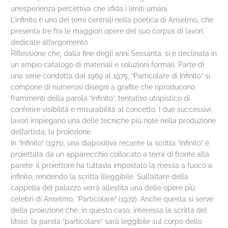
un’esperienza percettiva che sfida i limiti umani.
L’infinito è uno dei temi centrali nella poetica di Anselmo, che
presenta tre fra le maggiori opere del suo corpus di lavori,
dedicate all’argomento.
Riflessione che, dalla fine degli anni Sessanta, si è declinata in
un ampio catalogo di materiali e soluzioni formali. Parte di
una serie condotta dal 1969 al 1975, “Particolare di Infinito” si
compone di numerosi disegni a grafite che riproducono
frammenti della parola “infinito”, tentativo utopistico di
conferire visibilità e misurabilità al concetto. I due successivi
lavori impiegano una delle tecniche più note nella produzione
dell’artista, la proiezione.
In “Infinito” (1971), una diapositiva recante la scritta “infinito” è
proiettata da un apparecchio collocato a terra di fronte alla
parete: il proiettore ha tuttavia impostato la messa a fuoco a
infinito, rendendo la scritta illeggibile. Sull’altare della
cappella del palazzo verrà allestita una delle opere più
celebri di Anselmo, “Particolare” (1972). Anche questa si serve
della proiezione che, in questo caso, interessa la scritta del
titolo: la parola “particolare” sarà leggibile sul corpo dello