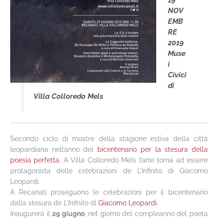
19
NOV
EMB
RE
2019
Muse
i
Civici
di
Villa Colloredo Mels
Secondo ciclo di mostre della stagione estiva della città
leopardiana nell’anno del
bicentenario per la stesura della
poesia perfetta
. A Villa Colloredo Mels l’arte torna ad essere
protagonista delle celebrazioni de L’Infinito di Giacomo
Leopardi.
A Recanati proseguono le celebrazioni per il bicentenario
dalla stesura de
L’Infinito
di
Giacomo Leopardi
.
Inaugurerà il
29 giugno
, nel giorno del compleanno del poeta