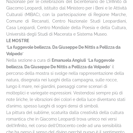
Nazionale per le celebrazioni del bicentenario de L’Infinito di
Giacomo Leopardi, istituito dal Ministero per i Beni e le Attività
Culturali (MIBAC), con la partecipazione di Regione Marche,
Comune di Recanati, Centro Nazionale Studi Leopardiani,
Casa Leopardi, Centro Mondiale della Poesia e della Cultura,
Università degli Studi di Macerata e Sistema Museo.
LE MOSTRE
“
La fuggevole bellezza. Da Giuseppe De Nittis a Pellizza da
Volpedo
”
Nella sezione a cura di
Emanuela Angiuli
“
La fuggevole
bellezza. Da Giuseppe De Nittis a Pellizza da Volpedo
” il
percorso della mostra si svolge nella rappresentazione della
natura, disegnata nei luoghi della campagna, sulle rocce,
lungo il mare, nei giardini, paesaggi come scenari di
molteplici e variegate espressioni. Vestendosi sempre più di
note liriche, le vibrazioni dei colori e della luce diventano stati
d’animo, spesso luoghi di sogni densi di simboli.
La pittura del sublime, scaturita dalla creatività della cultura
romantica che in Giacomo Leopardi trova un’eco nei versi
dell’Infinito, nel corso dell’Ottocento cede ad una sensibilità
che ha perso il senso del divino perché nuovo è il sentimento