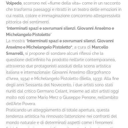
Volpedo
, scorrono nel «fiume della vita» come in un racconto
che trasforma paesaggi e ritratti in un teatro delle emozioni in
cui realtà, colore e immaginazione concorrono all’espressività
pittorica dei sentimenti.
“
Interminati spazi e sovrumani silenzi. Giovanni Anselmo e
Michelangelo Pistoletto
”
La mostra “
Interminati spazi e sovrumani silenzi. Giovanni
Anselmo e Michelangelo Pistoletto”
, a cura di
Marcello
Smarrelli,
si propone di sondare alcuni riflessi che la
questione dell’infinito ha prodotto nell’arte contemporanea,
attraverso due protagonisti assoluti della scena artistica
italiana e internazionale: Giovanni Anselmo (Borgofranco
d’Ivrea, 1934) e Michelangelo Pistoletto (Biella, 1933). Alla fine
degli anni Sessanta del Novecento, i due artisti sono stati
riuniti dal critico Germano Celant, insieme ad altri artisti oggi
molto noti come Mario Merz o Giuseppe Penone, nell’ambito
dell’Arte Povera.
Praticando un atteggiamento di totale apertura, questa
tendenza artistica ha rinnovato l’attenzione nei confronti del
mondo naturale e di determinati aspetti come i fenomeni