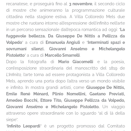
recanatese, e proseguirà fino al
3 novembre
, il secondo ciclo
di mostre che animeranno la programmazione culturale
cittadina nella stagione estiva. A Villa Colloredo Mels due
mostre che ruotano intorno all’espressione dell’infinito nell’arte
in un percorso sensazionale dall’epoca romantica ad oggi: “
La
fuggevole bellezza. Da Giuseppe De Nittis a Pellizza da
Volpedo
” a cura di
Emanuela Angiuli
e “
Interminati spazi e
sovrumani silenzi. Giovanni Anselmo e Michelangelo
Pistoletto
” a cura di
Marcello Smarrelli
.
Dopo la fotografia di
Mario Giacomelli
e la poesia,
conl’esposizione straordinaria del manoscritto del 1819 de
L’Infinito,
l’arte torna ad essere protagonista a Villa Colloredo
Mels, aprendo una porta dopo l’altra verso un mondo visibile
e infinito. In mostra grandi artisti, come
Giuseppe De Nittis,
Emile René Ménard, Plinio Nomellini, Gaetano Previati,
Amedeo Bocchi, Ettore Tito, Giuseppe Pellizza da Volpedo,
Giovanni Anselmo e Michelangelo Pistoletto.
Un viaggio
attraverso opere straordinarie con lo sguardo “al di là della
siepe”.
“
Infinito Leopardi
” è un progetto promosso dal Comitato