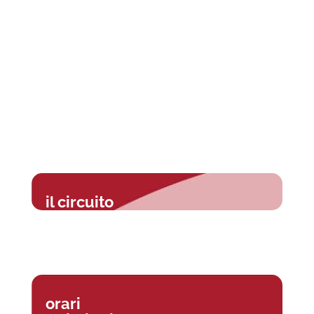
il circuito
orari