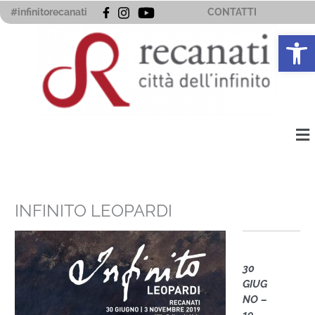
Vai
#infinitorecanati
CONTATTI
al
Apri la 
contenuto
Me
INFINITO LEOPARDI
30
GIUG
NO –