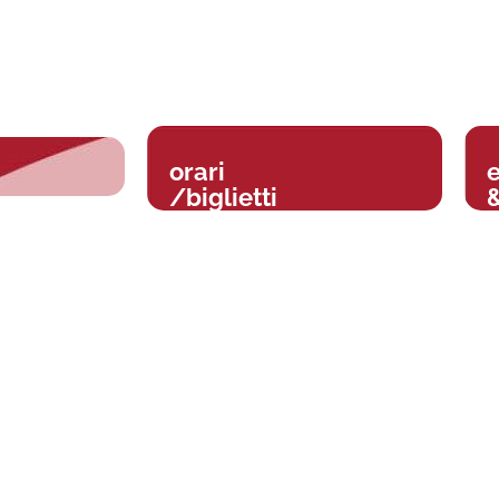
orari
/biglietti
&