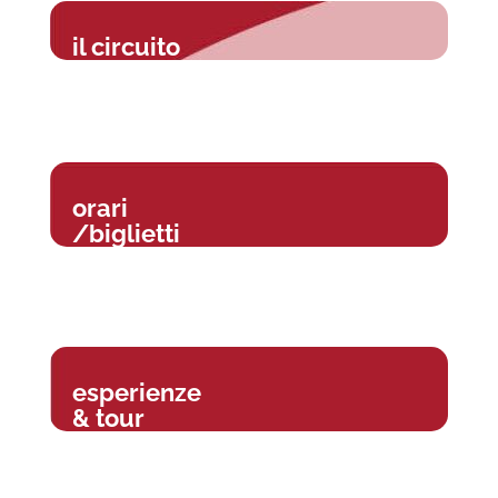
il circuito
orari
/biglietti
esperienze
& tour