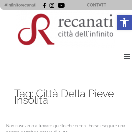
Vai
Cerca:
#infinitorecanati
CONTATTI
al
Apri la 
contenuto
Me
Tag:
Città Della Pieve
Insolita
Non riusciamo a trovare quello che cerchi. Forse eseguire una