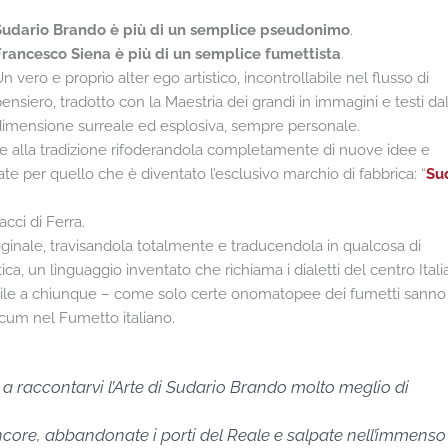
Sudario Brando è più di un semplice pseudonimo
.
Francesco Siena è più di un semplice fumettista
.
n vero e proprio alter ego artistico, incontrollabile nel flusso di
ensiero, tradotto con la Maestria dei grandi in immagini e testi dal
dimensione surreale ed esplosiva, sempre personale.
nge alla tradizione rifoderandola completamente di nuove idee e
zate per quello che è diventato l’esclusivo marchio di fabbrica: “
Su
cci di Ferra.
 originale, travisandola totalmente e traducendola in qualcosa di
, un linguaggio inventato che richiama i dialetti del centro Itali
ibile a chiunque – come solo certe onomatopee dei fumetti sanno 
icum nel Fumetto italiano.
a raccontarvi l’Arte di Sudario Brando molto meglio di
ancore, abbandonate i porti del Reale e salpate nell’immenso