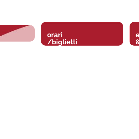
orari
/biglietti
&