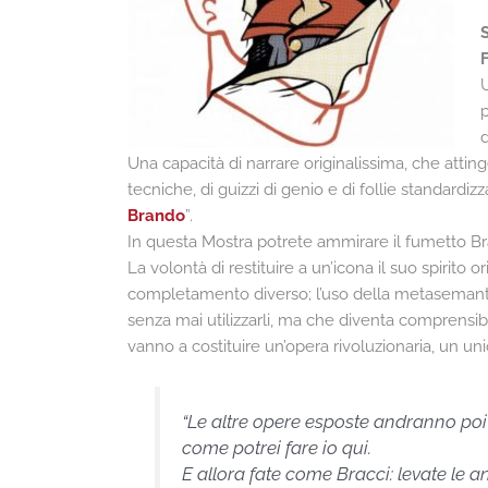
U
p
Una capacità di narrare originalissima, che atti
tecniche, di guizzi di genio e di follie standardiz
Brando
”.
In questa Mostra potrete ammirare il fumetto Bra
La volontà di restituire a un’icona il suo spirito
completamento diverso; l’uso della metasemantica
senza mai utilizzarli, ma che diventa comprens
vanno a costituire un’opera rivoluzionaria, un un
“Le altre opere esposte andranno poi 
come potrei fare io qui.
E allora fate come Bracci: levate le 