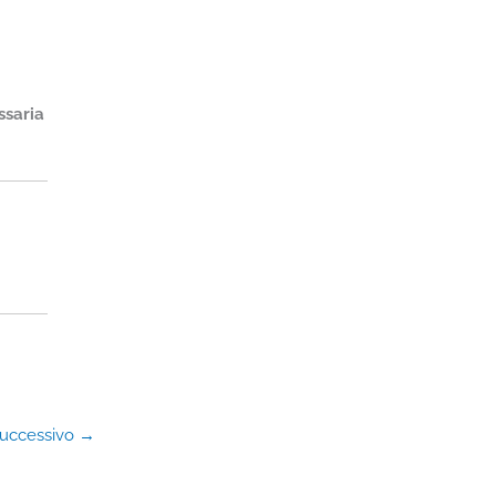
ssaria
successivo
→