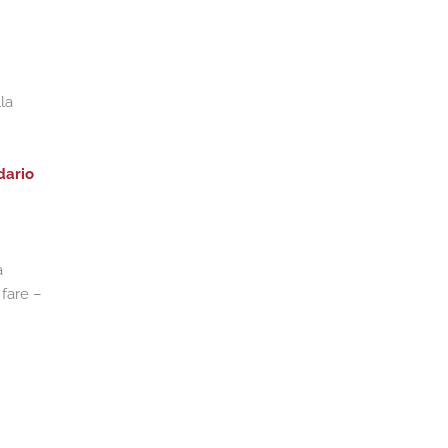
la
dario
a
fare –