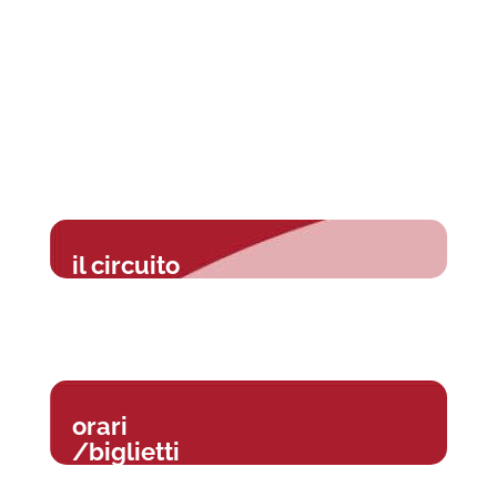
il circuito
orari
/biglietti