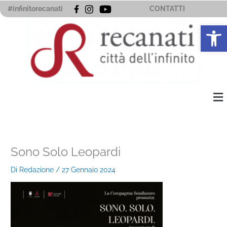
Vai
#infinitorecanati
CONTATTI
al
Apri la 
contenuto
Me
Sono Solo Leopardi
Di
Redazione
/
27 Gennaio 2024