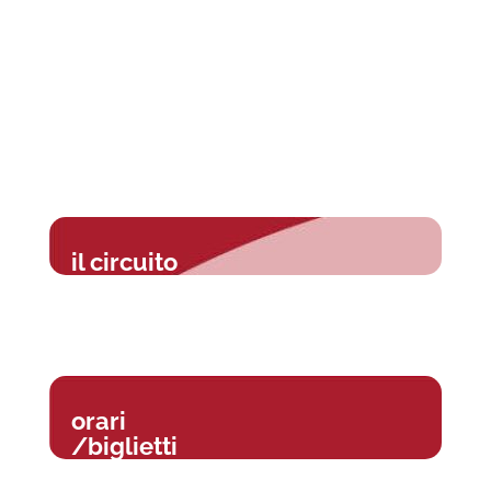
il circuito
orari
/biglietti