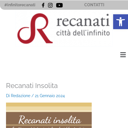
Vai
#infinitorecanati
CONTATTI
al
Apri la 
contenuto
Me
Recanati Insolita
Di
Redazione
/
21 Gennaio 2024