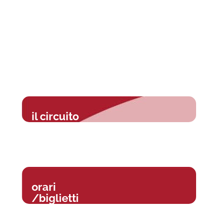
il circuito
orari
/biglietti