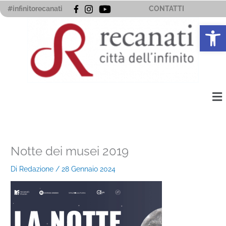
Vai
#infinitorecanati
CONTATTI
al
Apri la 
contenuto
Me
Notte dei musei 2019
Di
Redazione
/
28 Gennaio 2024