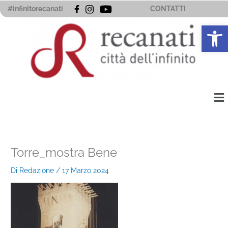
Vai
#infinitorecanati
CONTATTI
al
Apri la 
contenuto
Me
Torre_mostra Bene
Di
Redazione
/
17 Marzo 2024