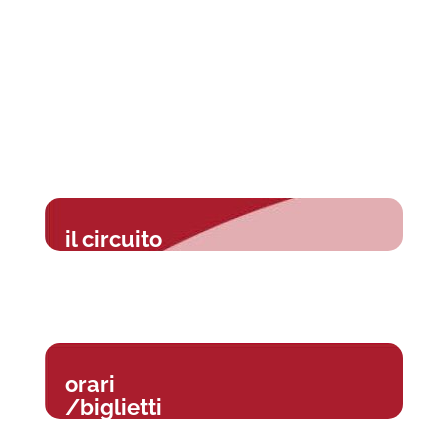
il circuito
orari
/biglietti