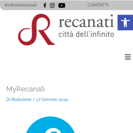
Vai
#infinitorecanati
CONTATTI
al
Apri la 
contenuto
Me
MyRecanati
Di
Redazione
/
27 Gennaio 2024