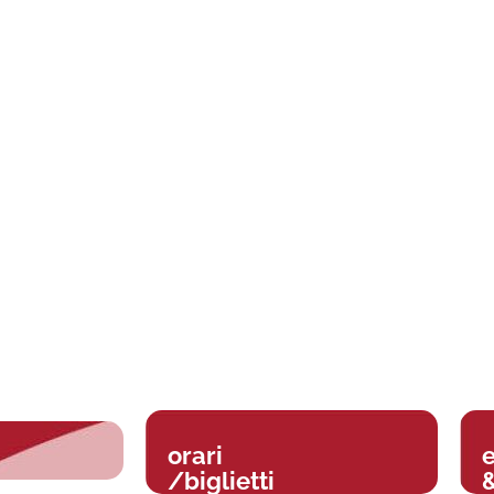
orari
/biglietti
&