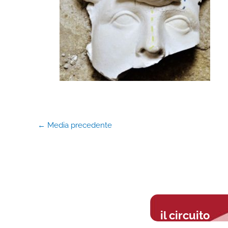
←
Media precedente
il circuito