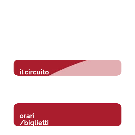
il circuito
orari
/biglietti