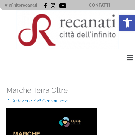
Vai
#infinitorecanati
CONTATTI
al
Apri la 
contenuto
Me
Marche Terra Oltre
Di
Redazione
/
26 Gennaio 2024