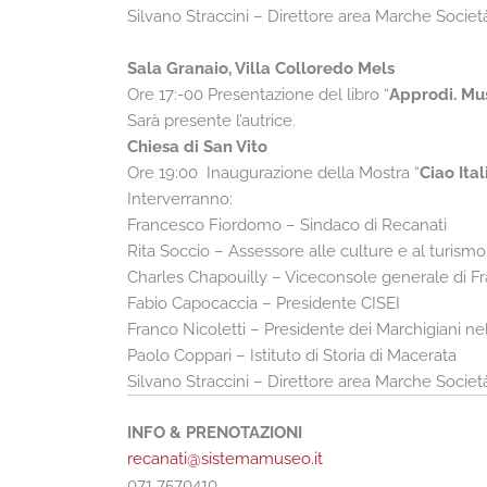
Silvano Straccini – Direttore area Marche Soci
Sala Granaio, Villa Colloredo Mels
Ore 17:-00 Presentazione del libro “
Approdi. Mus
Sarà presente l’autrice.
Chiesa di San Vito
Ore 19:00 Inaugurazione della Mostra “
Ciao Ita
Interverranno:
Francesco Fiordomo – Sindaco di Recanati
Rita Soccio – Assessore alle culture e al turismo
Charles Chapouilly – Viceconsole generale di Fr
Fabio Capocaccia – Presidente CISEI
Franco Nicoletti – Presidente dei Marchigiani n
Paolo Coppari – Istituto di Storia di Macerata
Silvano Straccini – Direttore area Marche Socie
INFO & PRENOTAZIONI
recanati@sistemamuseo.it
071 7570410