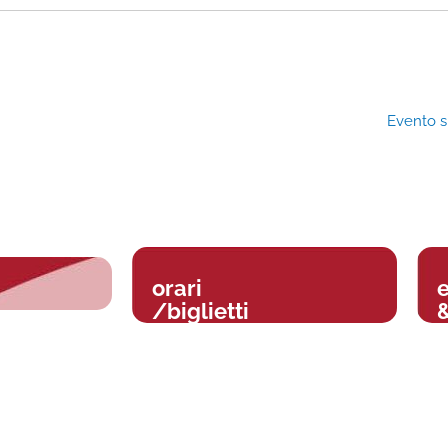
Evento 
orari
/biglietti
&