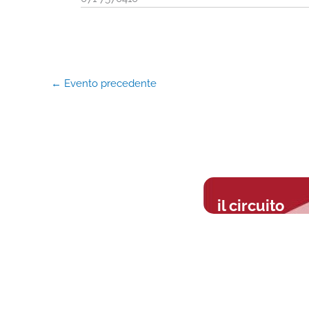
←
Evento precedente
il circuito