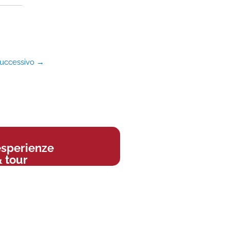
successivo
→
esperienze
 tour