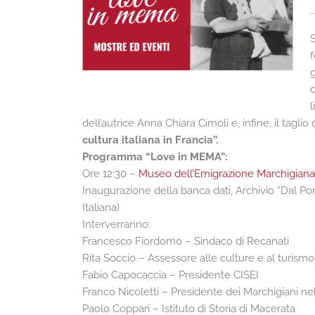
S
f
g
d
l
dell’autrice Anna Chiara Cimoli e, infine, il taglio
cultura italiana in Francia”.
Programma “Love in MEMA”:
Ore 12:30 –
Museo dell’Emigrazione Marchigiana
Inaugurazione della banca dati, Archivio “Dal P
Italiana)
Interverranno:
Francesco Fiordomo – Sindaco di Recanati
Rita Soccio – Assessore alle culture e al turismo
Fabio Capocaccia – Presidente CISEI
Franco Nicoletti – Presidente dei Marchigiani n
Paolo Coppari – Istituto di Storia di Macerata