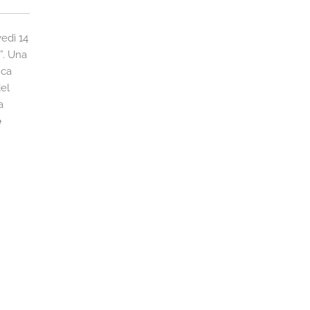
vedì 14
”. Una
nca
del
a
e