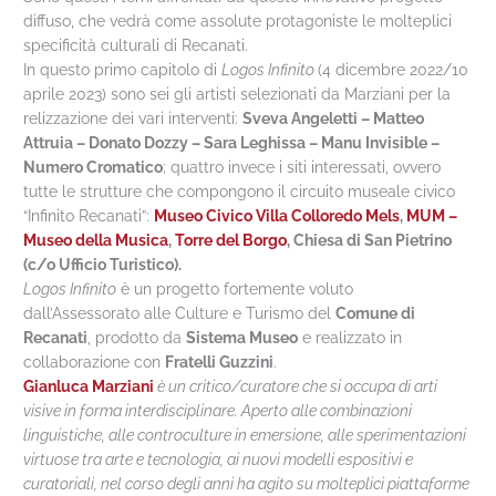
diffuso, che vedrà come assolute protagoniste le molteplici
specificità culturali di Recanati.
In questo primo capitolo di
Logos Infinito
(4 dicembre 2022/10
aprile 2023) sono sei gli artisti selezionati da Marziani per la
relizzazione dei vari interventi:
Sveva Angeletti – Matteo
Attruia – Donato Dozzy – Sara Leghissa – Manu Invisible –
Numero Cromatico
; quattro invece i siti interessati, ovvero
tutte le strutture che compongono il circuito museale civico
“Infinito Recanati”:
Museo Civico Villa Colloredo Mels
,
MUM –
Museo della Musica
,
Torre del Borgo
,
Chiesa di San Pietrino
(c/o Ufficio Turistico).
Logos Infinito
è un progetto fortemente voluto
dall’Assessorato alle Culture e Turismo del
Comune di
Recanati
, prodotto da
Sistema Museo
e realizzato in
collaborazione con
Fratelli Guzzini
.
Gianluca Marziani
è un critico/curatore che si occupa di arti
visive in forma interdisciplinare. Aperto alle combinazioni
linguistiche, alle controculture in emersione, alle sperimentazioni
virtuose tra arte e tecnologia, ai nuovi modelli espositivi e
curatoriali, nel corso degli anni ha agito su molteplici piattaforme