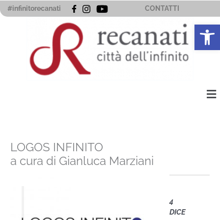
Vai
#infinitorecanati
CONTATTI
al
Apri la 
contenuto
Me
LOGOS INFINITO
a cura di Gianluca Marziani
4
DICE