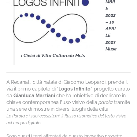
MBR
E
2022
– 10
APRI
LE
2023
Muse
i Civici di Villa Colloredo Mels
A Recanati, città natale di Giacomo Leopardi, prende il
via il primo capitolo di “
Logos Infinito
”, progetto curato
da
Gianluca Marziani
che ha l’obiettivo di declinare in
chiave contemporanea l
’
uso visivo della
parola
tramite
una serie di mostre in diversi luoghi della città.
La Parola e i suoi ecosistemi. Il flusso rizomatico del testo visivo
nel tempo digitale.
Sono questi i temi affrontati da questo innovativo progetto