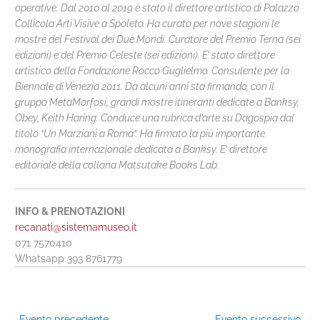
operative. Dal 2010 al 2019 è stato il direttore artistico di Palazzo
Collicola Arti Visive a Spoleto. Ha curato per nove stagioni le
mostre del Festival dei Due Mondi. Curatore del Premio Terna (sei
edizioni) e del Premio Celeste (sei edizioni). E’ stato direttore
artistico della Fondazione Rocco Guglielmo. Consulente per la
Biennale di Venezia 2011. Da alcuni anni sta firmando, con il
gruppo MetaMorfosi, grandi mostre itineranti dedicate a Banksy,
Obey, Keith Haring. Conduce una rubrica d’arte su Dagospia dal
titolo “Un Marziani a Roma”. Ha firmato la più importante
monografia internazionale dedicata a Banksy. E’ direttore
editoriale della collana Matsutake Books Lab.
INFO & PRENOTAZIONI
recanati@sistemamuseo.it
071 7570410
Whatsapp 393 8761779
←
Evento precedente
Evento successivo
→