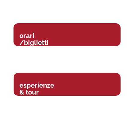
orari
/biglietti
esperienze
& tour