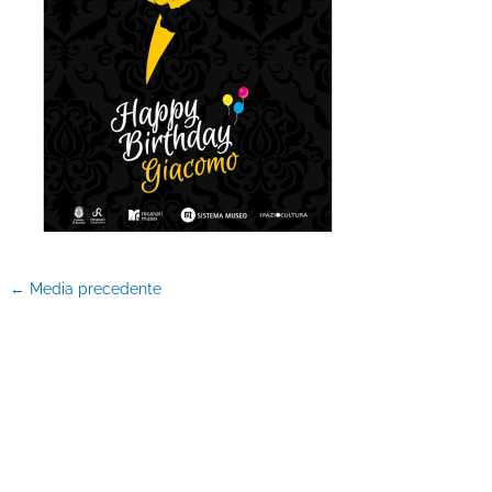
←
Media precedente