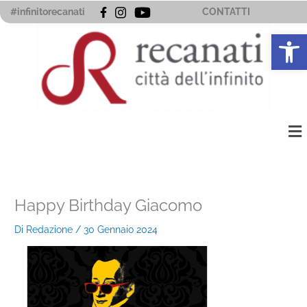
Vai
#infinitorecanati
CONTATTI
al
Apri la 
contenuto
Me
Happy Birthday Giacomo
Di
Redazione
/
30 Gennaio 2024