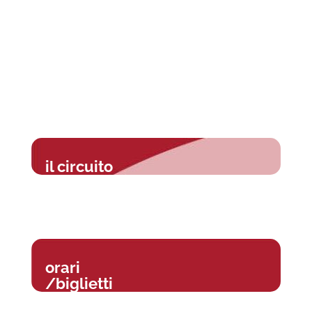
il circuito
orari
/biglietti