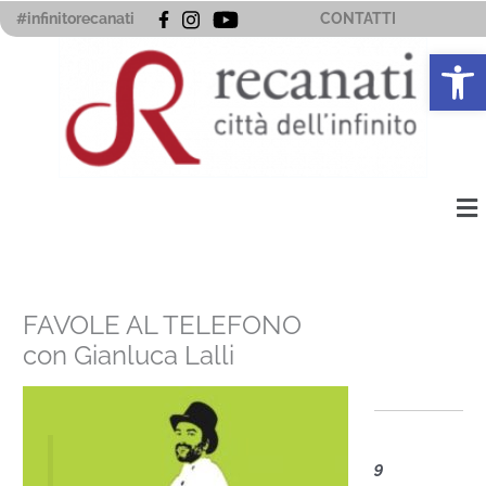
Vai
#infinitorecanati
CONTATTI
al
Apri la 
contenuto
Me
FAVOLE AL TELEFONO
con Gianluca Lalli
9