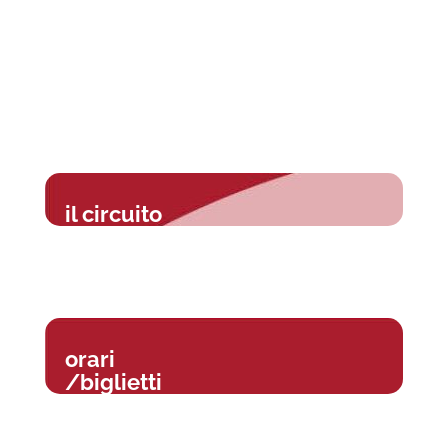
il circuito
orari
/biglietti