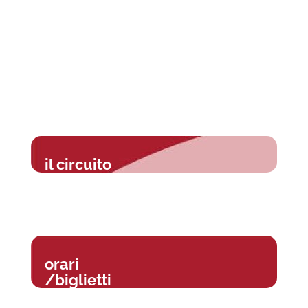
il circuito
orari
/biglietti