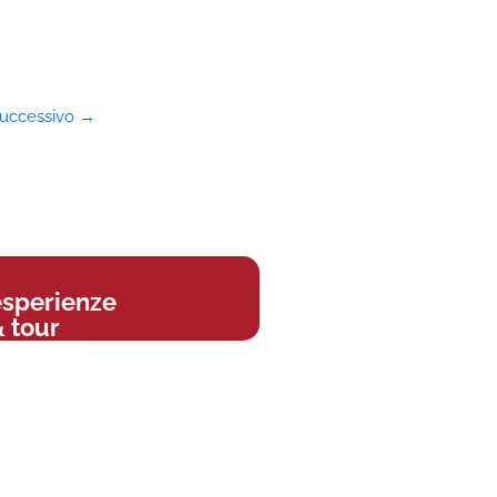
successivo
→
esperienze
 tour