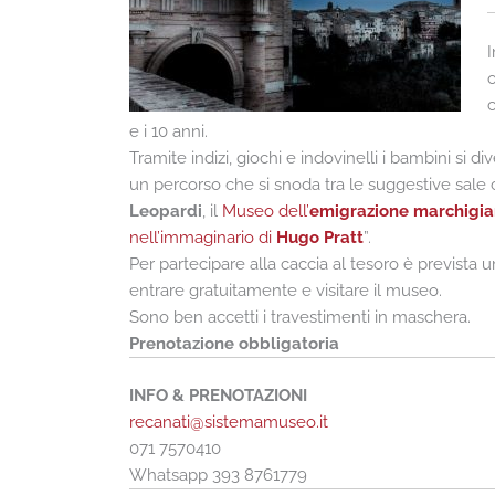
I
o
c
e i 10 anni.
Tramite indizi, giochi e indovinelli i bambini si di
un percorso che si snoda tra le suggestive sale 
Leopardi
, il
Museo dell’
emigrazione marchigi
nell’immaginario di
Hugo Pratt
”.
Per partecipare alla caccia al tesoro è previst
entrare gratuitamente e visitare il museo.
Sono ben accetti i travestimenti in maschera.
Prenotazione obbligatoria
INFO & PRENOTAZIONI
recanati@sistemamuseo.it
071 7570410
Whatsapp 393 8761779