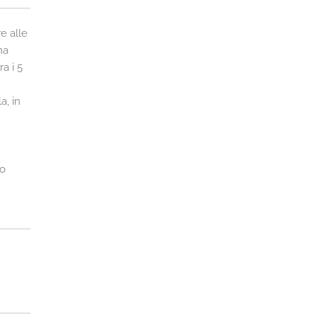
e alle
na
a i 5
a, in
no