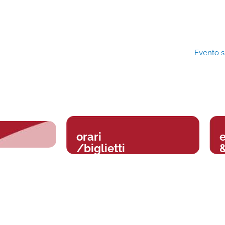
Evento 
orari
/biglietti
&