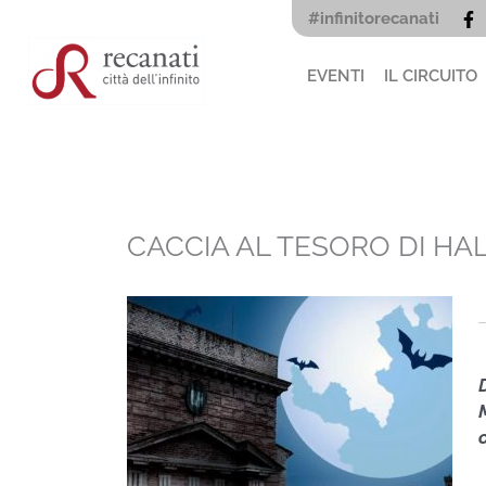
Vai
#infinitorecanati
al
contenuto
EVENTI
IL CIRCUITO
CACCIA AL TESORO DI H