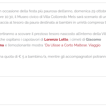
n occasione della festa più paurosa dell’anno, domenica 29 ottobr
re 10:30, il Museo civico di Villa Colloredo Mels sarà scenario di u
accia al tesoro da paura destinata ai bambini in un’età compresa tr
vertiranno a scovare il prezioso tesoro nascosto all’interno della Vill
che ospitano i capolavori di
Lorenzo Lotto
, i cimeli di
Giacomo
ana
e l’emozionante mostra “
Da Ulisse a Corto Maltese. Viaggio
a una quota di € 5 a bambino/a, mentre gli accompagnatori potran