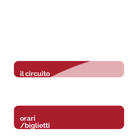
il circuito
orari
/biglietti