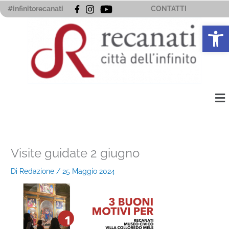
Vai
#infinitorecanati
CONTATTI
al
Apri la 
contenuto
Me
Visite guidate 2 giugno
Di
Redazione
/
25 Maggio 2024