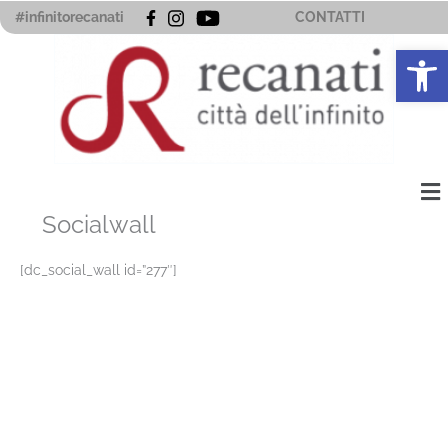
Vai
#infinitorecanati
CONTATTI
al
Apri la 
contenuto
Me
Socialwall
[dc_social_wall id=”277″]