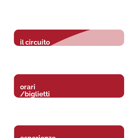
il circuito
orari
/biglietti