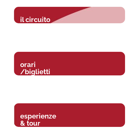
il circuito
orari
/biglietti
esperienze
& tour