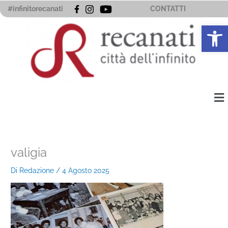
Vai
#infinitorecanati
CONTATTI
al
Apri la 
contenuto
Me
valigia
Di
Redazione
/
4 Agosto 2025