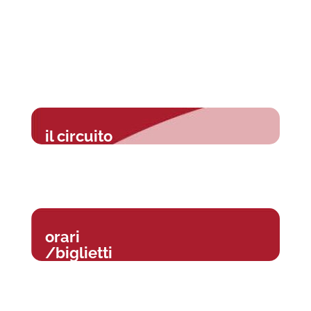
il circuito
orari
/biglietti