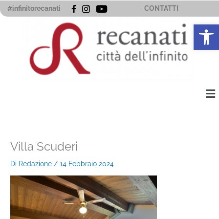
Vai
#infinitorecanati
CONTATTI
al
Apri la 
contenuto
Me
Villa Scuderi
Di
Redazione
/
14 Febbraio 2024