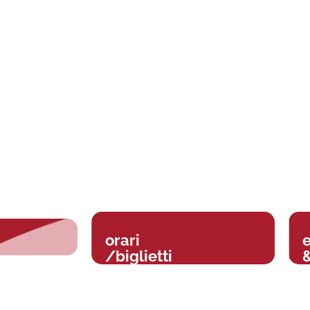
orari
/biglietti
&