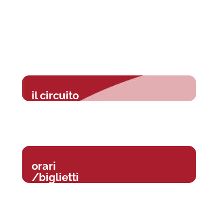
il circuito
orari
/biglietti