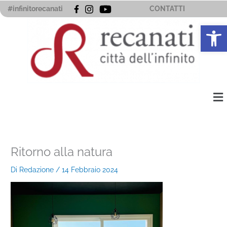
Vai
#infinitorecanati
CONTATTI
al
Apri la 
contenuto
Me
Ritorno alla natura
Di
Redazione
/
14 Febbraio 2024