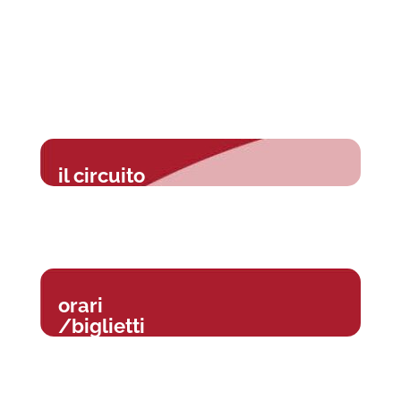
il circuito
orari
/biglietti