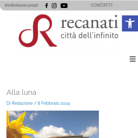
Vai
#infinitorecanati
CONTATTI
al
Apri la 
contenuto
Me
Alla luna
Di
Redazione
/
8 Febbraio 2024