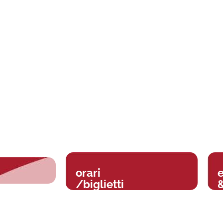
orari
/biglietti
&