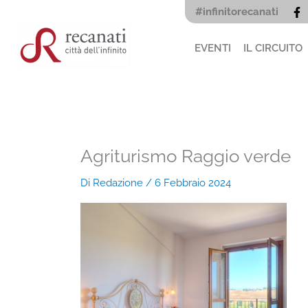
Vai
#infinitorecanati
al
contenuto
EVENTI
IL CIRCUITO
Agriturismo Raggio verde
Di
Redazione
/
6 Febbraio 2024