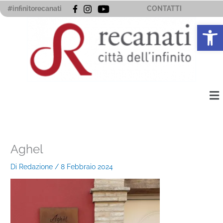
Vai
#infinitorecanati
CONTATTI
al
Apri la 
contenuto
Me
Aghel
Di
Redazione
/
8 Febbraio 2024