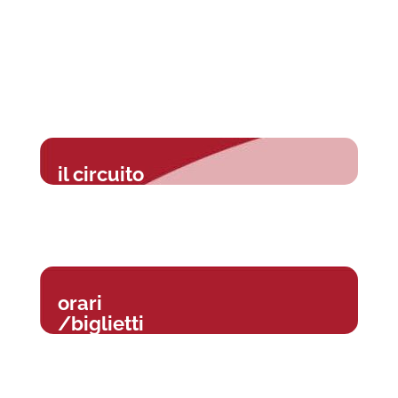
il circuito
orari
/biglietti