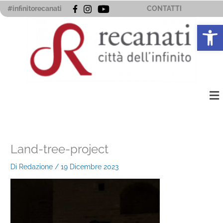
Vai
#infinitorecanati
CONTATTI
al
Apri la 
contenuto
Me
Land-tree-project
Di
Redazione
/
19 Dicembre 2023