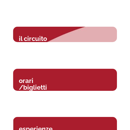
il circuito
orari
/biglietti
esperienze