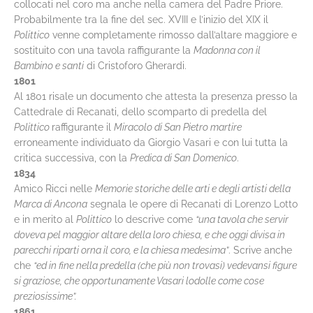
collocati nel coro ma anche nella camera del Padre Priore.
Probabilmente tra la fine del sec. XVIII e l’inizio del XIX il
Polittico
venne completamente rimosso dall’altare maggiore e
sostituito con una tavola raffigurante la
Madonna con il
Bambino e santi
di Cristoforo Gherardi.
1801
Al 1801 risale un documento che attesta la presenza presso la
Cattedrale di Recanati, dello scomparto di predella del
Polittico
raffigurante il
Miracolo di San Pietro martire
erroneamente individuato da Giorgio Vasari e con lui tutta la
critica successiva, con la
Predica di San Domenico
.
1834
Amico Ricci nelle
Memorie storiche delle arti e degli artisti della
Marca di Ancona
segnala le opere di Recanati di Lorenzo Lotto
e in merito al
Polittico
lo descrive come
“una tavola che servir
doveva pel maggior altare della loro chiesa, e che oggi divisa in
parecchi riparti orna il coro, e la chiesa medesima”
. Scrive anche
che
“ed in fine nella predella (che più non trovasi) vedevansi figure
si graziose, che opportunamente Vasari lodolle come cose
preziosissime”.
1861