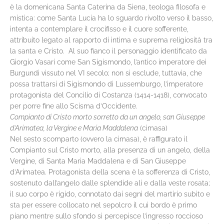
è la domenicana Santa Caterina da Siena, teologa filosofa e
mistica: come Santa Lucia ha lo sguardo rivolto verso il basso,
intenta a contemplare il crocifisso e il cuore sofferente,
attribuito legato al rapporto di intima e suprema religiosità tra
la santa e Cristo. Al suo fianco il personaggio identificato da
Giorgio Vasari come San Sigismondo, l’antico imperatore dei
Burgundi vissuto nel VI secolo; non si esclude, tuttavia, che
possa trattarsi di Sigismondo di Lussemburgo, l’imperatore
protagonista del Concilio di Costanza (1414-1418), convocato
per porre fine allo Scisma d’Occidente.
Compianto di Cristo morto sorretto da un angelo, san Giuseppe
d’Arimatea, la Vergine e Maria Maddalena
(cimasa)
Nel sesto scomparto (ovvero la cimasa), è raffigurato il
Compianto sul Cristo morto, alla presenza di un angelo, della
Vergine, di Santa Maria Maddalena e di San Giuseppe
d’Arimatea. Protagonista della scena è la sofferenza di Cristo,
sostenuto dall’angelo dalle splendide ali e dalla veste rosata;
il suo corpo è rigido, connotato dai segni del martirio subito e
sta per essere collocato nel sepolcro il cui bordo è primo
piano mentre sullo sfondo si percepisce l’ingresso roccioso