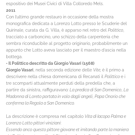
espositivo dei Musei Civici di Villa Colloredo Mels.
2011
Con l’ultimo grande restauro in occasione della mostra
monografica dedicata a Lorenzo Lotto presso le Scuderie del
Quirinale, curata da G. Villa, è apparso nel retro del
Polittico
,
tracciato a carboncino, uno schizzo della carpenteria che
sembra riconducibile al progetto originario, probabilmente un
appunto che Lotto aveva lasciato per il maestro d’ascia nella
bottega.
• Il Polittico descritto da Giorgio Vasari (1568)
Giorgio Vasari
, nella seconda edizione delle
Vite,
è il primo a
descrivere nella chiesa domenicana di Recanati il
Polittico
e i
tre scomparti attualmente perduti della predella che, a
partire da sinistra, raffiguravano
: La predica di San Domenico
,
La
Madonna di Loreto portata in volo dagli angeli
,
Papa Onorio che
conferma la Regola a San Domenico.
La descrizione è compresa nel capitolo
Vita di Iacopo Palma e
Lorenzo Lotto pittori viniziani
:
Essendo anco questo pittore giovane et imitando parte la maniera