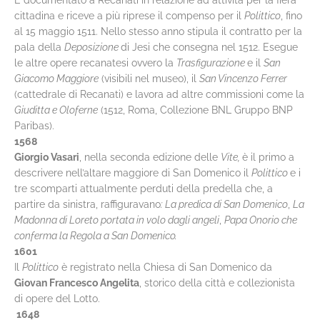
cittadina e riceve a più riprese il compenso per il
Polittico
, fino
al 15 maggio 1511. Nello stesso anno stipula il contratto per la
pala della
Deposizione
di Jesi che consegna nel 1512. Esegue
le altre opere recanatesi ovvero la
Trasfigurazione
e il
San
Giacomo Maggiore
(visibili nel museo), il
San Vincenzo Ferrer
(cattedrale di Recanati) e lavora ad altre commissioni come la
Giuditta e Oloferne
(1512, Roma, Collezione BNL Gruppo BNP
Paribas).
1568
Giorgio Vasari
, nella seconda edizione delle
Vite,
è il primo a
descrivere nell’altare maggiore di San Domenico il
Polittico
e i
tre scomparti attualmente perduti della predella che, a
partire da sinistra, raffiguravano
: La predica di San Domenico
,
La
Madonna di Loreto portata in volo dagli angeli
,
Papa Onorio che
conferma la Regola a San Domenico.
1601
Il
Polittico
è registrato nella Chiesa di San Domenico da
Giovan Francesco Angelita
, storico della città e collezionista
di opere del Lotto.
1648