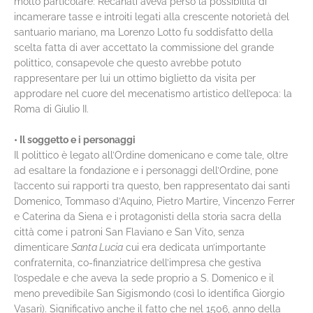
molto particolare: Recanati aveva perso la possibilità di
incamerare tasse e introiti legati alla crescente notorietà del
santuario mariano, ma Lorenzo Lotto fu soddisfatto della
scelta fatta di aver accettato la commissione del grande
polittico, consapevole che questo avrebbe potuto
rappresentare per lui un ottimo biglietto da visita per
approdare nel cuore del mecenatismo artistico dell’epoca: la
Roma di Giulio II.
• Il soggetto e i personaggi
Il polittico è legato all’Ordine domenicano e come tale, oltre
ad esaltare la fondazione e i personaggi dell’Ordine, pone
l’accento sui rapporti tra questo, ben rappresentato dai santi
Domenico, Tommaso d’Aquino, Pietro Martire, Vincenzo Ferrer
e Caterina da Siena e i protagonisti della storia sacra della
città come i patroni San Flaviano e San Vito, senza
dimenticare
Santa Lucia
cui era dedicata un’importante
confraternita, co-finanziatrice dell’impresa che gestiva
l’ospedale e che aveva la sede proprio a S. Domenico e il
meno prevedibile San Sigismondo (così lo identifica Giorgio
Vasari). Significativo anche il fatto che nel 1506, anno della