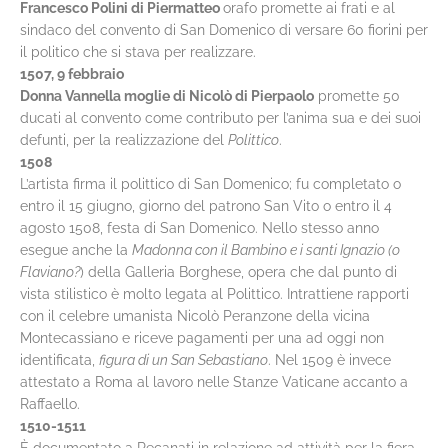
Francesco Polini di Piermatteo
orafo promette ai frati e al
sindaco del convento di San Domenico di versare 60 fiorini per
il politico che si stava per realizzare.
1507, 9 febbraio
Donna Vannella moglie di Nicolò di Pierpaolo
promette 50
ducati al convento come contributo per l’anima sua e dei suoi
defunti, per la realizzazione del
Polittico
.
1508
L’artista firma il polittico di San Domenico; fu completato o
entro il 15 giugno, giorno del patrono San Vito o entro il 4
agosto 1508, festa di San Domenico. Nello stesso anno
esegue anche la
Madonna con il Bambino e i santi Ignazio (o
Flaviano?
) della Galleria Borghese, opera che dal punto di
vista stilistico è molto legata al Polittico. Intrattiene rapporti
con il celebre umanista Nicolò Peranzone della vicina
Montecassiano e riceve pagamenti per una ad oggi non
identificata,
figura di un San Sebastiano
. Nel 1509 è invece
attestato a Roma al lavoro nelle Stanze Vaticane accanto a
Raffaello.
1510-1511
È documentato a Recanati in relazione ad attività per la fiera