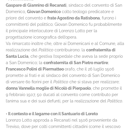
Gaspare di Giannino di Recanati
, sindaco del convento di San
Domenico,
Giovan Domenico
colto teologo predicatore e
priore del convento e
frate Agostino da Ratisbona
, furono i
committenti del polittico; Giovan Domenico fu probabilmente
il principale interlocutore di Lorenzo Lotto per la
progettazione iconografica dell’opera.
Va rimarcato inoltre che, oltre ai Domenicani e al Comune, alla
realizzazione del
Polittico
contribuirono: la
confraternita di
Santa Lucia
, che gestiva l’ospedale che aveva la sede proprio
a San Domenico; la
confraternita di San Pietro martire
;
Francesco Polini di Piermatteo
orafo, che il 26 luglio 1506
promette ai frati e al sindaco del convento di San Domenico
di versare 60 fiorini per il
Polittico
che si stava per realizzare;
donna Vannella moglie di Nicolò di Pierpaolo
, che promette il
9 febbraio 1507, 50 ducati al convento come contributo per
l’anima sua e dei suoi defunti, per la realizzazione del
Polittico
.
• Il contesto e il legame con il Santuario di Loreto
Lorenzo Lotto approda a Recanati nel 1506 proveniente da
Treviso, dove per colti committenti cittadini (come il vescovo