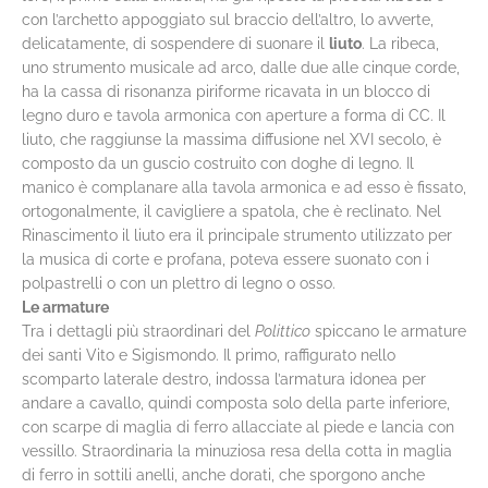
con l’archetto appoggiato sul braccio dell’altro, lo avverte,
delicatamente, di sospendere di suonare il
liuto
. La ribeca,
uno strumento musicale ad arco, dalle due alle cinque corde,
ha la cassa di risonanza piriforme ricavata in un blocco di
legno duro e tavola armonica con aperture a forma di CC. Il
liuto, che raggiunse la massima diffusione nel XVI secolo, è
composto da un guscio costruito con doghe di legno. Il
manico è complanare alla tavola armonica e ad esso è fissato,
ortogonalmente, il cavigliere a spatola, che è reclinato. Nel
Rinascimento il liuto era il principale strumento utilizzato per
la musica di corte e profana, poteva essere suonato con i
polpastrelli o con un plettro di legno o osso.
Le armature
Tra i dettagli più straordinari del
Polittico
spiccano le armature
dei santi Vito e Sigismondo. Il primo, raffigurato nello
scomparto laterale destro, indossa l’armatura idonea per
andare a cavallo, quindi composta solo della parte inferiore,
con scarpe di maglia di ferro allacciate al piede e lancia con
vessillo. Straordinaria la minuziosa resa della cotta in maglia
di ferro in sottili anelli, anche dorati, che sporgono anche