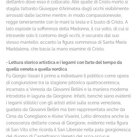
dell’antro dove esso è collocato. Alle spalle di Cristo morto si
staglia l’attonito Giuseppe d’Arimatea dagli occhi visibilmente
arrossati dalle lacrime mentre, in modo compassionevole,
regge teneramente con le mani la testa e il busto di Cristo. A
lato esplode la sofferenza della Madonna, il cui volto, di cui si
intravede solo il contorno degli occhi, è oscurato dal suo
stesso mantello; accanto la figura sommessa di Santa Maria
Maddalena, che bacia la mano esamine di Cristo.
• Lettura storico artistica e i legami con l’arte del tempo da
quella veneta a quella nordica
Fu Giorgio Vasari il primo a individuare il polittico come opera
di congiunzione tra la stagione pittorica quattrocentesca,
incarnata a Venezia da Giovanni Bellini e la maniera moderna
introdotta in laguna da Giorgione. Infatti, benché siano evidenti
i legami stilistici con gli artisti attivi sulla scena veneziana,
guidata da Giovanni Bellini ma ben rappresentata anche da
Cima da Conegliano e Alvise Vivarini, Lotto dimostra anche la
conoscenza dell’arte coeva di Giorgione, evidente nella figura
di San Vito (che ricorda il San Liberale nella pala giorgionesca
del duomo di Castelfranco Veneto del 1503-1504) e