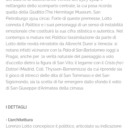
nell’angelo dello scomparto centrale, la cui posa ricorda
quella della
Giuditta
(The Hermitage Museum, San
Pietroburgo 1504 circa). Forte di queste premesse, Lotto
connota il
Polittico
e i suoi personaggi di un senso di instabilità
emozionale che costituirà la sua cifra stilistica e autentica. Nel
contempo si matura nel
Polittico
l’assimilazione da parte di
Lotto delle novità introdotte da Albrecht Durer a Venezia: si
notano infatti vicinanze con la
Pala di San Bartolomeo
(oggi a
Praga), anche per la verità naturale del paesaggio a volo
d’uccello dietro la figura di San Vito; il legame con il
Cristo fra i
Dottori
(Madrid, Coll. Thyssen-Bornemisza) da cui riprende sia
il gioco di intrecci delle dita di San Tommaso e del San
Sigismondo, sia la scelta di far emergere dallo sfondo il volto
di San Giuseppe d’Arimatea della cimasa.
I DETTAGLI
• L’architettura
Lorenzo Lotto concepisce il polittico, articolato su indicazione