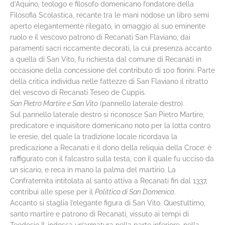
d’Aquino, teologo e filosofo domenicano fondatore della
Filosofia Scolastica, recante tra le mani nodose un libro semi
aperto elegantemente rilegato, in omaggio al suo eminente
ruolo e il vescovo patrono di Recanati San Flaviano, dai
paramenti sacri riccamente decorati, la cui presenza accanto
a quella di San Vito, fu richiesta dal comune di Recanati in
occasione della concessione del contributo di 100 fiorini. Parte
della critica individua nelle fattezze di San Flaviano il ritratto
del vescovo di Recanati Teseo de Cuppis.
San Pietro Martire e San Vito
(pannello laterale destro)
Sul pannello laterale destro si riconosce San Pietro Martire,
predicatore e inquisitore domenicano noto per la lotta contro
le eresie, del quale la tradizione locale ricordava la
predicazione a Recanati e il dono della reliquia della Croce: è
raffigurato con il falcastro sulla testa, con il quale fu ucciso da
un sicario, e reca in mano la palma del martirio. La
Confraternita intitolata al santo attiva a Recanati fin dal 1337,
contribuì alle spese per il
Polittico di San Domenico
.
Accanto si staglia l’elegante figura di San Vito. Quest’ultimo,
santo martire e patrono di Recanati, vissuto ai tempi di
Teodosio II, indossa un’armatura nella parte inferiore, nella