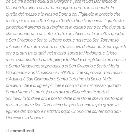
de’ Bellini e parte quella di Giorgione, fece in San Domenico di
Ricanati la tavola dell’altar maggiore partita in sei quadri. In
quello del mezzo è la Nostra Donna col Figliuolo in braccio che
mette per le mani d’un Angelo l’abito a San Domenico, il quale sta
ginocchioni dinanzi alla Vergine; et in questo sono anche due putti
che suonano, uno un liuto e l’altro un ribechino. In un altro quadro
è San Gregorio e Santo Urbano papi, e nel terzo San Tommaso
d’Aquino et un altro Santo che fu vescovo di Ricanati. Sopra questi
sono gl’altri tre quadri: nel mezzo, sopra la Madonna, è Cristo
morto sostenuto da un Angelo, e la Madre che gli bacia un braccio
e Santa Madalena; sopra quello di San Gregorio è Santa Maria
Madalena e San Vincenzio; e nell’altro, cioè sopra San Tommaso
d’Aquino, è San Gismondo e Santa Caterina da Siena. Nella
predella, che è di figure piccole e cosa rara, è nel mezzo quando
Santa Maria di Loreto fu portata dagl’Angeli dalle parti di
Schiavonia là dove ora è posta; delle due storie che la mettono in
mezzo, in una è San Domenico che predica, con le più graziose
figurine del mondo, e nell’altra papa Onorio che conferma a San
Domenico la Regola.
• I committenti