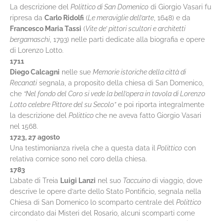
La descrizione del
Polittico di San Domenico
di Giorgio Vasari fu
ripresa da
Carlo Ridolfi
(
Le meraviglie dell’arte
, 1648) e da
Francesco Maria Tassi
(
Vite de’ pittori scultori e architetti
bergamaschi
, 1793) nelle parti dedicate alla biografia e opere
di Lorenzo Lotto.
1711
Diego Calcagni
nelle sue
Memorie istoriche della città di
Recanati
segnala, a proposito della chiesa di San Domenico,
che
“Nel fondo del Coro si vede la bell’opera in tavola di Lorenzo
Lotto celebre Pittore del su Secolo”
e poi riporta integralmente
la descrizione del
Polittico
che ne aveva fatto Giorgio Vasari
nel 1568.
1723, 27 agosto
Una testimonianza rivela che a questa data il
Polittico
con
relativa cornice sono nel coro della chiesa.
1783
L’abate di Treia
Luigi Lanzi
nel suo
Taccuino
di viaggio, dove
descrive le opere d’arte dello Stato Pontificio, segnala nella
Chiesa di San Domenico lo scomparto centrale del
Polittico
circondato dai Misteri del Rosario, alcuni scomparti come