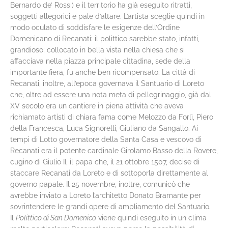
Bernardo de’ Rossi) e il territorio ha già eseguito ritratti,
soggetti allegorici e pale d’altare. L’artista sceglie quindi in
modo oculato di soddisfare le esigenze dell’Ordine
Domenicano di Recanati: il polittico sarebbe stato, infatti,
grandioso; collocato in bella vista nella chiesa che si
affacciava nella piazza principale cittadina, sede della
importante fiera, fu anche ben ricompensato. La città di
Recanati, inoltre, all’epoca governava il Santuario di Loreto
che, oltre ad essere una nota meta di pellegrinaggio, già dal
XV secolo era un cantiere in piena attività che aveva
richiamato artisti di chiara fama come Melozzo da Forlì, Piero
della Francesca, Luca Signorelli, Giuliano da Sangallo. Ai
tempi di Lotto governatore della Santa Casa e vescovo di
Recanati era il potente cardinale Girolamo Basso della Rovere,
cugino di Giulio II, il papa che, il 21 ottobre 1507, decise di
staccare Recanati da Loreto e di sottoporla direttamente al
governo papale. Il 25 novembre, inoltre, comunicò che
avrebbe inviato a Loreto l’architetto Donato Bramante per
sovrintendere le grandi opere di ampliamento del Santuario.
Il
Polittico di San Domenico
viene quindi eseguito in un clima