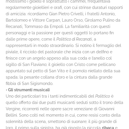
moltissimo i gioielli e soprattutto i cammei, frequentava
regolarmente gioiellieri e orafi, con cui strinse duraturi rapporti
di amicizia: ricordiamo Gian Pietro Crivelli, i fratelli Antonio,
Bartolomeo e Vittore Carpan, Lauro Orso, Girolamo Pulino da
Recanati, Tommaso da Empoli. La familiarità con questi
personaggi e la passione per questi oggetti lo portano fin
dalle prime opere, come il
Polittico di Recanati
, a
rappresentarli in modo straordinario. Si notino il fermaglio del
piviale, il ricciolo del pastorale che inizia con un delfino e
finisce con un angelo appeso alla sua coda e l’anello col
sigillo di San Flaviano; il gioiello con Cristo come pellicano
appuntato sul petto di San Vito e il pomolo niellato della sua
spada; la pesante collana d’oro e la cintura dalla grande
fibbia di San Sigismondo.
• Gli strumenti musicali
Uno dei particolari tra i tanti indimenticabili del
Polittico
è
quello offerto dai due putti musicanti seduti sotto il trono della
Vergine, ricorrenti nelle opere sacre veneziane di Giovanni
Bellini. Sono colti nel momento in cui, come resisi conto della
solennità della scena, smettono di suonare; il più grande di
loro, il primo sulla sinistra, ha già riposto la piccola
ribeca
e