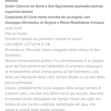
sinistro)
Santa Caterina da Siena e San Sigismondo
(pannello laterale
superiore destro)
Compianto di Cristo morto sorretto da un angelo, san
Giuseppe d’Arimatea, la Vergine e Maria Maddalena
(cimasa)
1506-1508
Olio su tavola
Firmato e datato sul pannello centrale in basso:
LAVURENT LOTVS M D. VIII
Provenienza: Recanati, altare maggiore della chiesa di San
Domenico.
Questo monumentale polittico fu commissionato il 20 giugno
1506 dai frati domenicani nell’ambito di un’ampia campagna
di rinnovamento della chiesa gotica di San Domenico, una
delle più importanti della città, tutt’ora situata su un lato della
piazza principale.
L’opera, probabilmente la più pagata della lunga carriera di
Lorenzo Lotto, con ben 700 fiorini (circa 320 ducati), descritta
in maniera molto dettagliato da Giorgio Vasari nel 1568, era
dotata di una cornice sostituita dall’attuale nel 1914, che
segue in grandi linee quella originale.