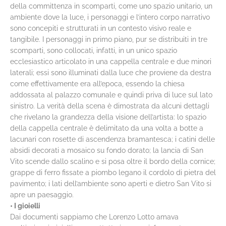
della committenza in scomparti, come uno spazio unitario, un
ambiente dove la luce, i personaggi e l’intero corpo narrativo
sono concepiti e strutturati in un contesto visivo reale e
tangibile. I personaggi in primo piano, pur se distribuiti in tre
scomparti, sono collocati, infatti, in un unico spazio
ecclesiastico articolato in una cappella centrale e due minori
laterali; essi sono illuminati dalla luce che proviene da destra
come effettivamente era all’epoca, essendo la chiesa
addossata al palazzo comunale e quindi priva di luce sul lato
sinistro. La verità della scena è dimostrata da alcuni dettagli
che rivelano la grandezza della visione dell’artista: lo spazio
della cappella centrale è delimitato da una volta a botte a
lacunari con rosette di ascendenza bramantesca; i catini delle
absidi decorati a mosaico su fondo dorato; la lancia di San
Vito scende dallo scalino e si posa oltre il bordo della cornice;
grappe di ferro fissate a piombo legano il cordolo di pietra del
pavimento; i lati dell’ambiente sono aperti e dietro San Vito si
apre un paesaggio.
• I gioielli
Dai documenti sappiamo che Lorenzo Lotto amava