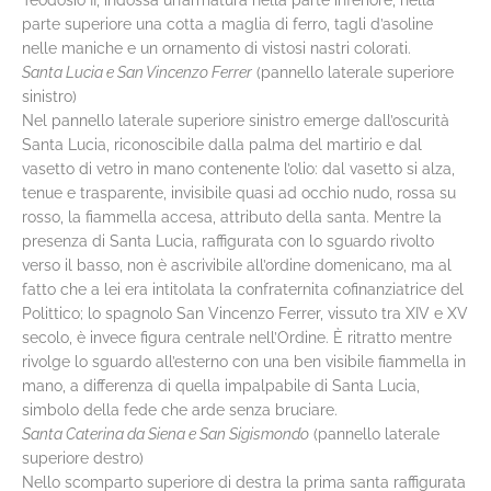
parte superiore una cotta a maglia di ferro, tagli d’asoline
nelle maniche e un ornamento di vistosi nastri colorati.
Santa Lucia e San Vincenzo Ferrer
(pannello laterale superiore
sinistro)
Nel pannello laterale superiore sinistro emerge dall’oscurità
Santa Lucia, riconoscibile dalla palma del martirio e dal
vasetto di vetro in mano contenente l’olio: dal vasetto si alza,
tenue e trasparente, invisibile quasi ad occhio nudo, rossa su
rosso, la fiammella accesa, attributo della santa. Mentre la
presenza di Santa Lucia, raffigurata con lo sguardo rivolto
verso il basso, non è ascrivibile all’ordine domenicano, ma al
fatto che a lei era intitolata la confraternita cofinanziatrice del
Polittico; lo spagnolo San Vincenzo Ferrer, vissuto tra XIV e XV
secolo, è invece figura centrale nell’Ordine. È ritratto mentre
rivolge lo sguardo all’esterno con una ben visibile fiammella in
mano, a differenza di quella impalpabile di Santa Lucia,
simbolo della fede che arde senza bruciare.
Santa Caterina da Siena e San Sigismondo
(pannello laterale
superiore destro)
Nello scomparto superiore di destra la prima santa raffigurata