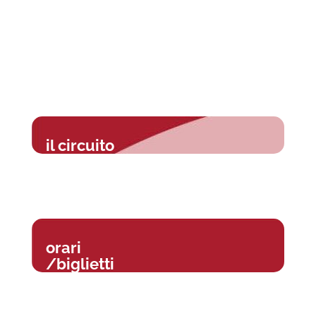
il circuito
orari
/biglietti