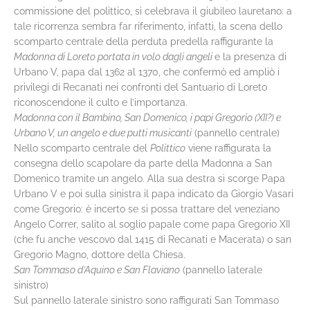
commissione del polittico, si celebrava il giubileo lauretano: a
tale ricorrenza sembra far riferimento, infatti, la scena dello
scomparto centrale della perduta predella raffigurante la
Madonna di Loreto portata in volo dagli angeli
e la presenza di
Urbano V, papa dal 1362 al 1370, che confermò ed ampliò i
privilegi di Recanati nei confronti del Santuario di Loreto
riconoscendone il culto e l’importanza.
Madonna con il Bambino, San Domenico, i papi Gregorio (XII?) e
Urbano V, un angelo e due putti musicanti
(pannello centrale)
Nello scomparto centrale del
Polittico
viene raffigurata la
consegna dello scapolare da parte della Madonna a San
Domenico tramite un angelo. Alla sua destra si scorge Papa
Urbano V e poi sulla sinistra il papa indicato da Giorgio Vasari
come Gregorio: è incerto se si possa trattare del veneziano
Angelo Correr, salito al soglio papale come papa Gregorio XII
(che fu anche vescovo dal 1415 di Recanati e Macerata) o san
Gregorio Magno, dottore della Chiesa.
San Tommaso d’Aquino e San Flaviano
(pannello laterale
sinistro)
Sul pannello laterale sinistro sono raffigurati San Tommaso