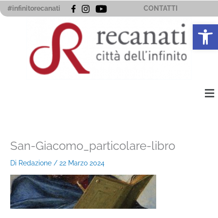
Vai
#infinitorecanati
CONTATTI
al
Apri la 
contenuto
Me
San-Giacomo_particolare-libro
Di
Redazione
/
22 Marzo 2024