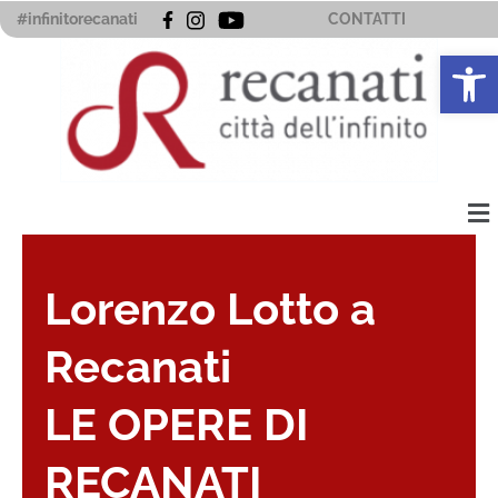
Vai
#infinitorecanati
CONTATTI
al
Apri la 
contenuto
Me
Lorenzo Lotto a
Recanati
LE OPERE DI
RECANATI