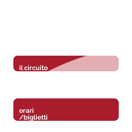
il circuito
orari
/biglietti