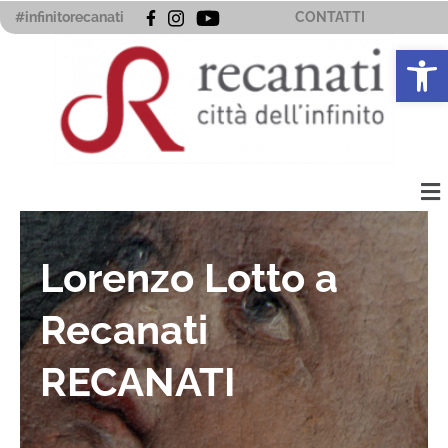
Vai
#infinitorecanati
CONTATTI
al
Apri la 
contenuto
Me
Lorenzo Lotto a
Recanati
RECANATI