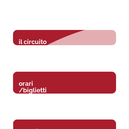
il circuito
orari
/biglietti