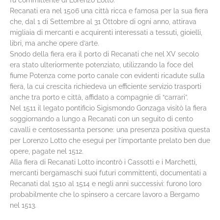
Recanati era nel 1506 una città ricca e famosa per la sua fiera
che, dal 1 di Settembre al 31 Ottobre di ogni anno, attirava
migliaia di mercanti e acquirenti interessati a tessuti, gioielli,
libri, ma anche opere d’arte.
Snodo della fiera era il porto di Recanati che nel XV secolo
era stato ulteriormente potenziato, utilizzando la foce del
fiume Potenza come porto canale con evidenti ricadute sulla
fiera, la cui crescita richiedeva un efficiente servizio trasporti
anche tra porto e città, affidato a compagnie di “carrari”.
Nel 1511 il legato pontificio Sigismondo Gonzaga visitò la fiera
soggiornando a lungo a Recanati con un seguito di cento
cavalli e centosessanta persone: una presenza positiva questa
per Lorenzo Lotto che eseguì per l’importante prelato ben due
opere, pagate nel 1512.
Alla fiera di Recanati Lotto incontrò i Cassotti e i Marchetti,
mercanti bergamaschi suoi futuri committenti, documentati a
Recanati dal 1510 al 1514 e negli anni successivi
: furono loro
probabilmente che lo spinsero a cercare lavoro a Bergamo
nel 1513.