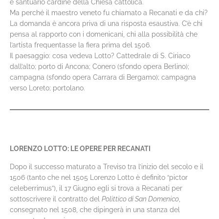
e santuario cardine della Chiesa cattolica.
Ma perché il maestro veneto fu chiamato a Recanati e da chi?
La domanda è ancora priva di una risposta esaustiva. C’è chi
pensa al rapporto con i domenicani, chi alla possibilità che
l’artista frequentasse la fiera prima del 1506.
Il paesaggio: cosa vedeva Lotto? Cattedrale di S. Ciriaco
dall’alto; porto di Ancona; Conero (sfondo opera Berlino);
campagna (sfondo opera Carrara di Bergamo); campagna
verso Loreto; portolano.
LORENZO LOTTO: LE OPERE PER RECANATI
Dopo il successo maturato a Treviso tra l’inizio del secolo e il
1506 (tanto che nel 1505 Lorenzo Lotto è definito “pictor
celeberrimus”), il 17 Giugno egli si trova a Recanati per
sottoscrivere il contratto del
Polittico di San Domenico
,
consegnato nel 1508, che dipingerà in una stanza del