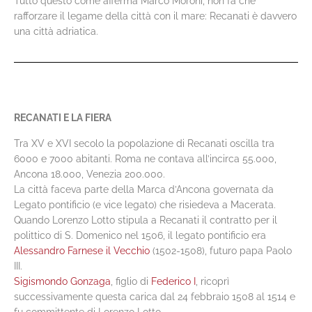
Tutto questo come afferma Marco Moroni, non fa che
rafforzare il legame della città con il mare: Recanati è davvero
una città adriatica.
RECANATI E LA FIERA
Tra XV e XVI secolo la popolazione di Recanati oscilla tra
6000 e 7000 abitanti. Roma ne contava all’incirca 55.000,
Ancona 18.000, Venezia 200.000.
La città faceva parte della Marca d’Ancona governata da
Legato pontificio (e vice legato) che risiedeva a Macerata.
Quando Lorenzo Lotto stipula a Recanati il contratto per il
polittico di S. Domenico nel 1506, il legato pontificio era
Alessandro Farnese il Vecchio
(1502-1508), futuro papa Paolo
III.
Sigismondo Gonzaga
, figlio di
Federico I
, ricoprì
successivamente questa carica dal 24 febbraio 1508 al 1514 e
fu committente di Lorenzo Lotto.