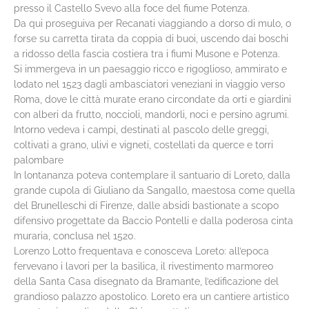
presso il Castello Svevo alla foce del fiume Potenza.
Da qui proseguiva per Recanati viaggiando a dorso di mulo, o
forse su carretta tirata da coppia di buoi, uscendo dai boschi
a ridosso della fascia costiera tra i fiumi Musone e Potenza.
Si immergeva in un paesaggio ricco e rigoglioso, ammirato e
lodato nel 1523 dagli ambasciatori veneziani in viaggio verso
Roma, dove le città murate erano circondate da orti e giardini
con alberi da frutto, noccioli, mandorli, noci e persino agrumi.
Intorno vedeva i campi, destinati al pascolo delle greggi,
coltivati a grano, ulivi e vigneti, costellati da querce e torri
palombare
In lontananza poteva contemplare il santuario di Loreto, dalla
grande cupola di Giuliano da Sangallo, maestosa come quella
del Brunelleschi di Firenze, dalle absidi bastionate a scopo
difensivo progettate da Baccio Pontelli e dalla poderosa cinta
muraria, conclusa nel 1520.
Lorenzo Lotto frequentava e conosceva Loreto: all’epoca
fervevano i lavori per la basilica, il rivestimento marmoreo
della Santa Casa disegnato da Bramante, l’edificazione del
grandioso palazzo apostolico. Loreto era un cantiere artistico