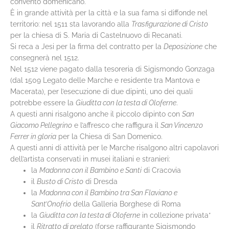
convento domenicano.
È in grande attività per la città e la sua fama si diffonde nel
territorio: nel 1511 sta lavorando alla
Trasfigurazione di Cristo
per la chiesa di S. Maria di Castelnuovo di Recanati.
Si reca a Jesi per la firma del contratto per la
Deposizione
che
consegnerà nel 1512.
Nel 1512 viene pagato dalla tesoreria di Sigismondo Gonzaga
(dal 1509 Legato delle Marche e residente tra Mantova e
Macerata), per l’esecuzione di due dipinti, uno dei quali
potrebbe essere la
Giuditta con la testa di Oloferne
.
A questi anni risalgono anche il piccolo dipinto con
San
Giacomo Pellegrino
e l’affresco che raffigura il
San Vincenzo
Ferrer in gloria
per la Chiesa di San Domenico.
A questi anni di attività per le Marche risalgono altri capolavori
dell’artista conservati in musei italiani e stranieri:
la
Madonna con il Bambino e Santi
di Cracovia
il
Busto di Cristo
di Dresda
la
Madonna con il Bambino tra San Flaviano e
Sant’Onofrio
della Galleria Borghese di Roma
la
Giuditta con la testa di Oloferne
in collezione privata*
il
Ritratto di prelato
(forse raffigurante Sigismondo