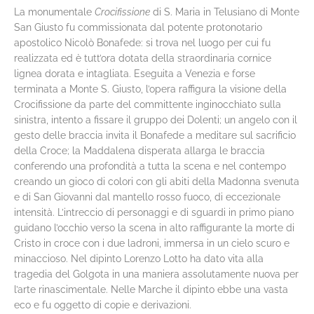
La monumentale
Crocifissione
di S. Maria in Telusiano di Monte
San Giusto fu commissionata dal potente protonotario
apostolico Nicolò Bonafede: si trova nel luogo per cui fu
realizzata ed è tutt’ora dotata della straordinaria cornice
lignea dorata e intagliata. Eseguita a Venezia e forse
terminata a Monte S. Giusto, l’opera raffigura la visione della
Crocifissione da parte del committente inginocchiato sulla
sinistra, intento a fissare il gruppo dei Dolenti; un angelo con il
gesto delle braccia invita il Bonafede a meditare sul sacrificio
della Croce; la Maddalena disperata allarga le braccia
conferendo una profondità a tutta la scena e nel contempo
creando un gioco di colori con gli abiti della Madonna svenuta
e di San Giovanni dal mantello rosso fuoco, di eccezionale
intensità. L’intreccio di personaggi e di sguardi in primo piano
guidano l’occhio verso la scena in alto raffigurante la morte di
Cristo in croce con i due ladroni, immersa in un cielo scuro e
minaccioso. Nel dipinto Lorenzo Lotto ha dato vita alla
tragedia del Golgota in una maniera assolutamente nuova per
l’arte rinascimentale. Nelle Marche il dipinto ebbe una vasta
eco e fu oggetto di copie e derivazioni.