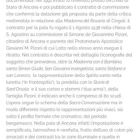
documentata: nel 1991 infatti fu rinvenuto presso l’Archivio di
Stato di Ancona e poi pubblicato il contratto di commissione
che confermò la datazione già proposta da parte della critica
mettendola in relazione alla
Madonna del Rosario
di Cingoli. Il
contratto per la pala fu rogato il 1 Agosto 1538 nella chiesa di
S. Agostino su commissione di Simone de Giovannino Pizoni,
cittadino di Ancona e parente del Protonotario Apostolico
Giovanni M. Pizoni di cui Lotto nello stesso anno esegue il
ritratto. Nel contratto è descritta nel dettaglio l’iconografia del
soggetto che prevedeva, oltre la
Madonna con il Bambino,
santo Simon Giuda, San Giovanni evangelista, santo Stefano e
san Lorenzo,
la rappresentazione dello
Spirito santo
nella
lunetta (“in frontespitio”), la predella con le
Storie di
Sant’Orsola
e il suo corteo e stemmi (“duo arma”), della
famiglia Pizoni; è indicato anche il compenso di 80 scudi .
L’opera segue lo schema della
Sacra Conversazione
ma in
modo differente rispetto le rappresentazioni più vivaci, sia
sotto il profilo formale che cromatico, del periodo
bergamasco. Nella pala di Ancona infatti l’impostazione è
semplificata, l’atmosfera è rarefatta, frutto dell’uso di colori più
smorzati e dei contrasti tra le zone illuminate e quelle in