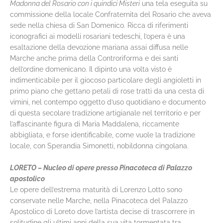
Madonna del Rosario con i quindici Misteri
una tela eseguita su
commissione della locale Confraternita del Rosario che aveva
sede nella chiesa di San Domenico. Ricca di riferimenti
iconografici ai modelli rosariani tedeschi, l’opera è una
esaltazione della devozione mariana assai diffusa nelle
Marche anche prima della Controriforma e dei santi
dell’ordine domenicano. Il dipinto una volta visto è
indimenticabile per il giocoso particolare degli angioletti in
primo piano che gettano petali di rose tratti da una cesta di
vimini, nel contempo oggetto d’uso quotidiano e documento
di questa secolare tradizione artigianale nel territorio e per
l’affascinante figura di Maria Maddalena, riccamente
abbigliata, e forse identificabile, come vuole la tradizione
locale, con Sperandia Simonetti, nobildonna cingolana.
LORETO – Nucleo di opere presso Pinacoteca di Palazzo
apostolico
Le opere dell’estrema maturità di Lorenzo Lotto sono
conservate nelle Marche, nella Pinacoteca del Palazzo
Apostolico di Loreto dove l’artista decise di trascorrere in
solitudine gli ultimi anni della sua vita tormentata tra