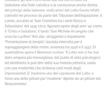
l’adesione alla fede cattolica e la conoscenza anche diretta
dei principi della luterana: molti amici del Lotto furono infatti
coinvolti nei processi da parte del Tribunale dell’Inquisizione. A
Loreto, accanto al “San Cristoforo tra i santi Rocco e
Sebastiano” del 1535 circa, figurano opere degli anni ‘40 come
il “Cristo e l’adultera”, il tardo ”San Michele Arcangelo che
scaccia Lucifero” fino alla struggente e inquietante
“Presentazione al tempio”, lasciata interrotta per il
sopraggiungere della morte, avvenuta tra 1556 e il 1557. Di
quest’ultima opera il Berenson scrisse: “Il Lotto non ci ha mai
dato un’opera più meravigliosa, dal punto di vista psicologico:
ed altrettanto si può dire della sua materia pittorica, usata
con una modernità che richiama certi modi degli
impressionisti…E’ insomma uno dei capolavori del Lotto, e
forse una delle pitture più “moderne” dipinte da un pittore del
Rinascimento”.