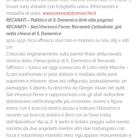
musei sono visitabili con il biglietto unico. Informazioni e
modalità di visita:
www.lorenzolottomarche.it
RECANATI – Polittico di S. Domenico (link alla pagina)
RECANATI – San Vincenzo Ferrer, Recanati Cattedrale, già
nella chiesa di S. Domenico
1510-1512 circa affresco staccato e montato su tela 265 x 166
cm
Collocato originariamente sulla parete finale della navata
sinistra della chiesa gotica di S. Domenico di Recanati,
l’affresco – l’unico ad oggi conosciuto di Lotto nelle Marche –
fu poi trasformato in pala d’altare e mutilato delle parti
superiore e inferiore, dove era raffigurato, probabilmente, un
paesaggio. Il dipinto fu descritto da Giorgio Vasari nel 1568.
San Vincenzo Ferrer
è rappresentato con gli abiti dell’ordine
domenicano nell’iconografia più ricorrente: ovvero a figura
intera, con il braccio destro alzato a indicare l’Altissimo e
recante sul braccio sinistro il libro con la frase tratta
dall’
Apocalisse
(Ap.14,7). Il santo è isolato, poggia sulle nuvole
sorrette da due angioletti mentre altri due trattengono con
forza il voluminoso mantello nero: egli appare monumentale e