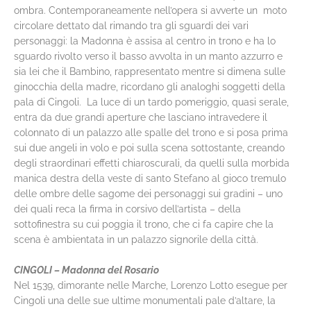
ombra. Contemporaneamente nell’opera si avverte un moto
circolare dettato dal rimando tra gli sguardi dei vari
personaggi: la Madonna è assisa al centro in trono e ha lo
sguardo rivolto verso il basso avvolta in un manto azzurro e
sia lei che il Bambino, rappresentato mentre si dimena sulle
ginocchia della madre, ricordano gli analoghi soggetti della
pala di Cingoli. La luce di un tardo pomeriggio, quasi serale,
entra da due grandi aperture che lasciano intravedere il
colonnato di un palazzo alle spalle del trono e si posa prima
sui due angeli in volo e poi sulla scena sottostante, creando
degli straordinari effetti chiaroscurali, da quelli sulla morbida
manica destra della veste di santo Stefano al gioco tremulo
delle ombre delle sagome dei personaggi sui gradini – uno
dei quali reca la firma in corsivo dell’artista – della
sottofinestra su cui poggia il trono, che ci fa capire che la
scena è ambientata in un palazzo signorile della città.
CINGOLI – Madonna del Rosario
Nel 1539, dimorante nelle Marche, Lorenzo Lotto esegue per
Cingoli una delle sue ultime monumentali pale d’altare, la