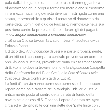
pala dall’abito giallo e dal mantello rosso fiammeggiante, a
dimostrazione della propria fermezza morale che si trasforma
in fermezza fisica: la giovinetta diventa infatti rigida come una
statua, impermeabile a qualsiasi tentativo di rimuoverla da
parte degli uomini del giudice Pascasio, irremovibile nella sua
posizione contro la pretesa di farle adorare gli dei pagani.
JESI – Angelo annunciante e Madonna annunciata
1526 circa Olio su tavola, 82 x 42 cm Jesi, Pinacoteca civica,
Palazzo Pianetti
Il dittico dell’
Annunciazione
di Jesi era parte, probabilmente,
di un trittico il cui scomparto centrale prevedeva un perduto
San Giovanni a Patmos
, proveniente dalla chiesa francescana
di S. Floriano dove si trovavano anche la
Deposizione
(cappella
della Confraternita del Buon Gesù) e la
Pala di Santa Lucia
(Cappella della Confraternita di S. Lucia).
Le fonti d’archivio hanno permesso permesso di riconoscere
l’opera come pala d’altare della famiglia Ghislieri di Jesi e
anticamente posta al centro della parete di fondo della
navata nella chiesa di S. Floriano. L’opera è datata nel 1526
circa ed è identificabile con una delle due “palle finite con li