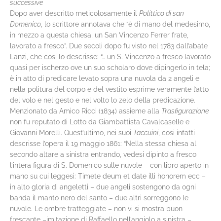
successive
Dopo aver descritto meticolosamente il
Polittico di san
Domenico
, lo scrittore annotava che “è di mano del medesimo,
in mezzo a questa chiesa, un San Vincenzo Ferrer frate,
lavorato a fresco”. Due secoli dopo fu visto nel 1783 dall’abate
Lanzi, che cosi lo descrisse: “… un S. Vincenzo a fresco lavorato
quasi per ischerzo ove un suo scholaro dove dipingerlo in tela;
è in atto di predicare levato sopra una nuvola da 2 angeli e
nella politura del corpo e del vestito esprime veramente l’atto
del volo e nel gesto e nel volto lo zelo della predicazione.
Menzionato da Amico Ricci (1834) assieme alla
Trasfigurazione
non fu reputato di Lotto da Giambattista Cavalcaselle e
Giovanni Morelli. Quest’ultimo, nei suoi
Taccuini
, cosi infatti
descrisse l’opera il 19 maggio 1861: “Nella stessa chiesa al
secondo altare a sinistra entrando, vedesi dipinto a fresco
l’intera figura di S. Domenico sulle nuvole – con libro aperto in
mano su cui leggesi: Timete deum et date illi honorem ecc –
in alto gloria di angeletti – due angeli sostengono da ogni
banda il manto nero del santo – due altri sorreggono le
nuvole. Le ombre tratteggiate – non vi si mostra buon
frescante –imitazione di Raffaello nell’angiolo a sinistra –