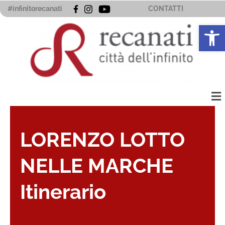
Vai
#infinitorecanati
CONTATTI
al
Apri la 
contenuto
Me
LORENZO LOTTO
NELLE MARCHE
Itinerario