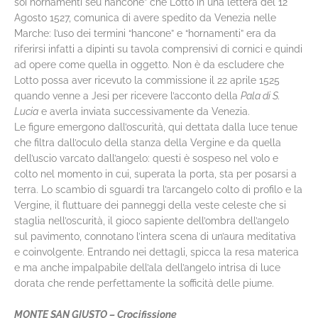
soi hornamenti seu hancone” che Lotto in una lettera del 12
Agosto 1527, comunica di avere spedito da Venezia nelle
Marche: l’uso dei termini “hancone” e “hornamenti” era da
riferirsi infatti a dipinti su tavola comprensivi di cornici e quindi
ad opere come quella in oggetto. Non è da escludere che
Lotto possa aver ricevuto la commissione il 22 aprile 1525
quando venne a Jesi per ricevere l’acconto della
Pala di S.
Lucia
e averla inviata successivamente da Venezia.
Le figure emergono dall’oscurità, qui dettata dalla luce tenue
che filtra dall’oculo della stanza della Vergine e da quella
dell’uscio varcato dall’angelo: questi è sospeso nel volo e
colto nel momento in cui, superata la porta, sta per posarsi a
terra. Lo scambio di sguardi tra l’arcangelo colto di profilo e la
Vergine, il fluttuare dei panneggi della veste celeste che si
staglia nell’oscurità, il gioco sapiente dell’ombra dell’angelo
sul pavimento, connotano l’intera scena di un’aura meditativa
e coinvolgente. Entrando nei dettagli, spicca la resa materica
e ma anche impalpabile dell’ala dell’angelo intrisa di luce
dorata che rende perfettamente la sofficità delle piume.
MONTE SAN GIUSTO – Crocifissione