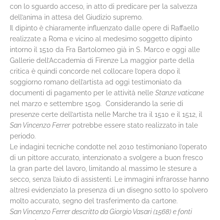
con lo sguardo acceso, in atto di predicare per la salvezza
dell’anima in attesa del Giudizio supremo.
Il dipinto è chiaramente influenzato dalle opere di Raffaello
realizzate a Roma e vicino al medesimo soggetto dipinto
intorno il 1510 da Fra Bartolomeo già in S. Marco e oggi alle
Gallerie dell’Accademia di Firenze La maggior parte della
critica è quindi concorde nel collocare l’opera dopo il
soggiorno romano dell’artista ad oggi testimoniato da
documenti di pagamento per le attività nelle
Stanze vaticane
nel marzo e settembre 1509. Considerando la serie di
presenze certe dell’artista nelle Marche tra il 1510 e il 1512, il
San Vincenzo Ferrer
potrebbe essere stato realizzato in tale
periodo.
Le indagini tecniche condotte nel 2010 testimoniano l’operato
di un pittore accurato, intenzionato a svolgere a buon fresco
la gran parte del lavoro, limitando al massimo le stesure a
secco, senza l’aiuto di assistenti. Le immagini infrarosse hanno
altresì evidenziato la presenza di un disegno sotto lo spolvero
molto accurato, segno del trasferimento da cartone.
San Vincenzo Ferrer descritto da Giorgio Vasari (1568) e fonti