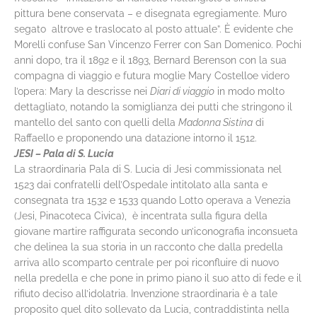
pittura bene conservata – e disegnata egregiamente. Muro
segato altrove e traslocato al posto attuale”. È evidente che
Morelli confuse San Vincenzo Ferrer con San Domenico. Pochi
anni dopo, tra il 1892 e il 1893, Bernard Berenson con la sua
compagna di viaggio e futura moglie Mary Costelloe videro
l’opera: Mary la descrisse nei
Diari di viaggio
in modo molto
dettagliato, notando la somiglianza dei putti che stringono il
mantello del santo con quelli della
Madonna Sistina
di
Raffaello e proponendo una datazione intorno il 1512.
JESI – Pala di S. Lucia
La straordinaria Pala di S. Lucia di Jesi commissionata nel
1523 dai confratelli dell’Ospedale intitolato alla santa e
consegnata tra 1532 e 1533 quando Lotto operava a Venezia
(Jesi, Pinacoteca Civica), è incentrata sulla figura della
giovane martire raffigurata secondo un’iconografia inconsueta
che delinea la sua storia in un racconto che dalla predella
arriva allo scomparto centrale per poi riconfluire di nuovo
nella predella e che pone in primo piano il suo atto di fede e il
rifiuto deciso all’idolatria. Invenzione straordinaria è a tale
proposito quel dito sollevato da Lucia, contraddistinta nella