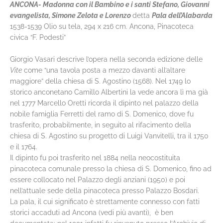
ANCONA- Madonna con il Bambino e i santi Stefano, Giovanni
evangelista, Simone Zelota e Lorenzo
detta
Pala dell’Alabarda
1538-1539 Olio su tela, 294 x 216 cm. Ancona, Pinacoteca
civica “F. Podesti”
Giorgio Vasari descrive l’opera nella seconda edizione delle
Vite
come “una tavola posta a mezzo davanti all’altare
maggiore” della chiesa di S. Agostino (1568). Nel 1749 lo
storico anconetano Camillo Albertini la vede ancora lì ma già
nel 1777 Marcello Oretti ricorda il dipinto nel palazzo della
nobile famiglia Ferretti del ramo di S. Domenico, dove fu
trasferito, probabilmente, in seguito al rifacimento della
chiesa di S. Agostino su progetto di Luigi Vanvitelli, tra il 1750
e il 1764.
Il dipinto fu poi trasferito nel 1884 nella neocostituita
pinacoteca comunale presso la chiesa di S. Domenico, fino ad
essere collocato nel Palazzo degli anziani (1950) e poi
nell’attuale sede della pinacoteca presso Palazzo Bosdari.
La pala, il cui significato è strettamente connesso con fatti
storici accaduti ad Ancona (vedi più avanti), è ben