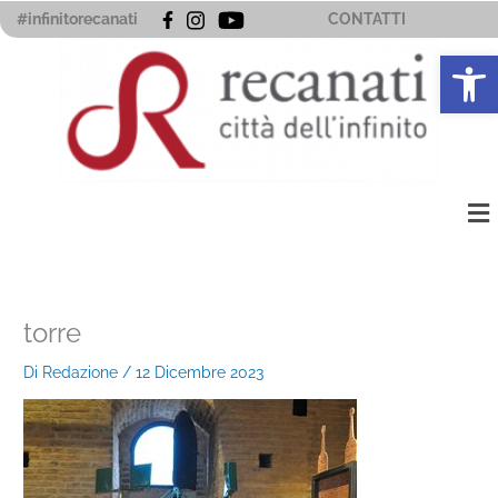
Vai
#infinitorecanati
CONTATTI
al
Apri la 
contenuto
Me
torre
Di
Redazione
/
12 Dicembre 2023