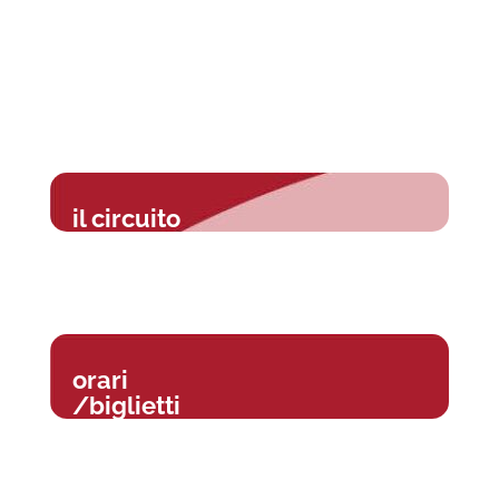
il circuito
orari
/biglietti