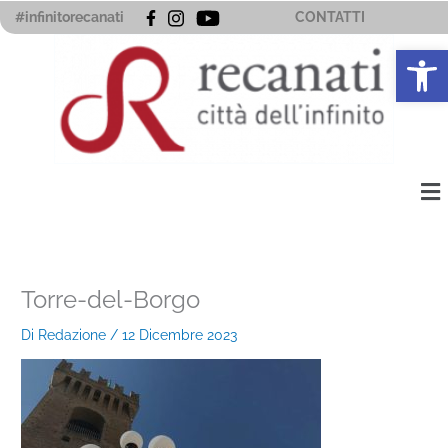
Vai
#infinitorecanati
CONTATTI
al
Apri la 
contenuto
Me
Torre-del-Borgo
Di
Redazione
/
12 Dicembre 2023