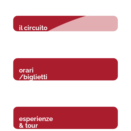
il circuito
orari
/biglietti
esperienze
& tour