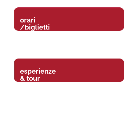
orari
/biglietti
esperienze
& tour