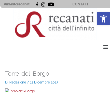
Vai
#infinitorecanati
CONTATTI
al
Apri la 
contenuto
Me
Torre-del-Borgo
Di
Redazione
/
12 Dicembre 2023